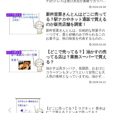
ナ)のドレスは透け具合が素敵でカラバリ
も多いので、人気が集まっています。
2024.04.08
niana(ニアナ)ドレスはどこで売ってる？
取り扱い店舗は？実店舗はあるの？そこ
新杵堂栗きんとんはどこに売って
どこで買える
で今回は...
る？駅ナカやネット通販で買える
のか販売店舗を調査！
新杵堂栗きんとんは、伝統的な和菓子の
一つです。栗と砂糖のみで作られるこの
お菓子は、秋の味覚を代表するものの一
つです。では、新杵堂栗きんとんはどこ
2026.04.26
で手に入るのでしょうか。新杵堂栗きん
とんが買える店舗一覧店舗名販売状況楽
【どこで売ってる？】油かすの売
どこで買える
天市場◎Yahoo!ショ...
ってる店は？業務スーパーで買え
る？
油かすは高タンパク、低脂肪、おまけに
コラーゲンもタップリという女性にも大
人気の食材となっていますね。油かすは
どこで売ってる？業務スーパーで買え
2026.04.21
る？そこで今回は油かすの売ってる場所
を調べてみました。
【どこに売ってる？】ラグネット 香水は
どこで買える？ドンキで売ってる？