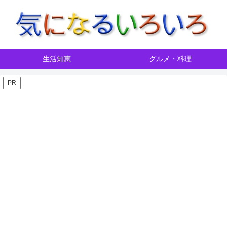
生活知恵
グルメ・料理
PR