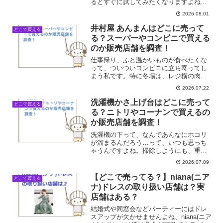
るとすぐに試してみたくなりますよね。
以前、ふんわりとした優しい香りの柔軟
2026.08.01
剤を探していたときに「マイランドリ
ー」という名前を知ったのですが、いざ
井村屋 あんまんはどこに売って
どこで買える
買い物に出かけると「あれ、...
る？スーパーやコンビニで買える
のか販売店舗を調査！
仕事帰り、ふと温かいものが食べたくな
って、ついついコンビニに立ち寄ってし
まう私です。特に冬場は、レジ横の肉ま
んやあんまんの誘惑には勝てませんよ
2026.07.22
ね。でも、いざ「井村屋のあんまんが食
べたい！」って思った時に限って、どこ
洗濯機かさ上げ台はどこに売って
どこで買える
のお店で見たか思い出せなく...
る？ニトリやコーナンで買えるの
か販売店舗を調査！
洗濯機の下って、なんであんなにホコリ
が溜まるんだろう…って、いつも思っち
ゃうんですよね。掃除しようにも、重た
い洗濯機を動かすのは一苦労だし、排水
2026.07.09
ホースが潰れてないか心配になったり。
SNSで「かさ上げ台」なるものを見かけ
【どこで売ってる？】niana(ニア
どこで買える
て、「これだ！」って思...
ナ)ドレスの取り扱い店舗は？実
店舗はある？
結婚式や同窓会などパーティーにはドレ
スアップが欠かせませんよね、niana(ニア