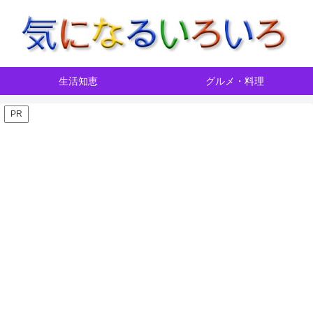
生活知恵
グルメ・料理
PR