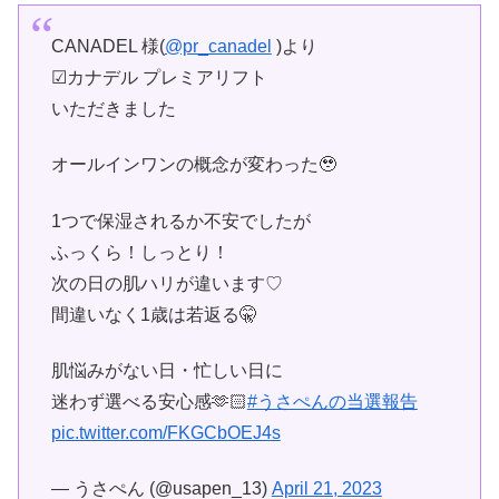
CANADEL 様(
@pr_canadel
)より
☑カナデル プレミアリフト
いただきました
オールインワンの概念が変わった🥹
1つで保湿されるか不安でしたが
ふっくら！しっとり！
次の日の肌ハリが違います♡
間違いなく1歳は若返る🤫
肌悩みがない日・忙しい日に
迷わず選べる安心感🫶🏻
#うさぺんの当選報告
pic.twitter.com/FKGCbOEJ4s
— うさぺん (@usapen_13)
April 21, 2023