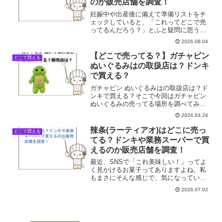
のか販売店舗を調査！
妊娠中や出産後に備えて準備リストをチ
ェックしていると、「これってどこで売
ってるんだろう？」とふと疑問に思うア
イテムってありますよね。私も最初はネ
2026.08.04
ットの評判だけで名前を知ったものの、
いざ自分の足で探そうとすると、意外と
【どこで売ってる？】ガチャピン
どこで買える
どこの棚に並んでいるのか...
ぬいぐるみはの取扱店は？ドンキ
で買える？
ガチャピン ぬいぐるみはの取扱店は？ド
ンキで買える？そこで今回はガチャピン
ぬいぐるみの売ってる場所を調べてみま
した。
2024.03.24
辣条(ラーティアオ)はどこに売っ
どこで買える
てる？ドンキや業務スーパーで買
えるのか販売店舗を調査！
最近、SNSで「これ美味しい！」ってよ
く見かけるお菓子ってありますよね。私
もまさにそんな感じで、気になっていた
のが「辣条(ラーティアオ)」でした。で
2026.07.02
も、いざ買おうと思っても、普段行くス
ーパーやコンビニでは見かけたことがな
くて。「あれ、これっ...