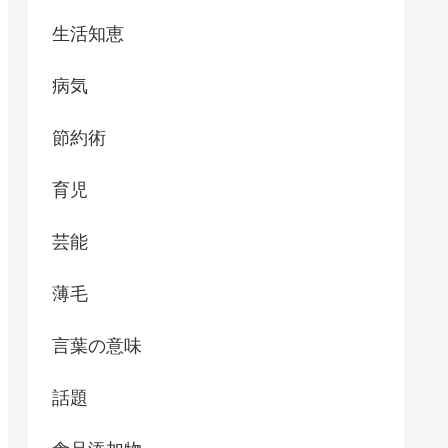
生活知恵
病気
節約術
育児
芸能
薄毛
言葉の意味
話題