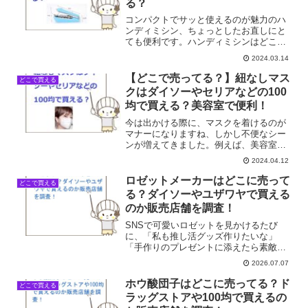
る？
コンパクトでサッと使えるのが魅力のハ
ンディミシン、ちょっとしたお直しにと
ても便利です。ハンディミシンはどこで
売ってる？ダイソーやドンキで買える？
2024.03.14
そこで今回はハンディミシンの売ってる
場所を調べてみました。
【どこで売ってる？】紐なしマス
どこで買える
クはダイソーやセリアなどの100
均で買える？美容室で便利！
今は出かける際に、マスクを着けるのが
マナーになりますね、しかし不便なシー
ンが増えてきました。例えば、美容室に
行く際に、マスクが邪魔になったりしま
2024.04.12
すね。実は紐なしマスク「顔に貼るタイ
プのマスク」があります。紐なしマスク
ロゼットメーカーはどこに売って
どこで買える
はどこで売ってる？ダイソ...
る？ダイソーやユザワヤで買える
のか販売店舗を調査！
SNSで可愛いロゼットを見かけるたび
に、「私も推し活グッズ作りたいな」
「手作りのプレゼントに添えたら素敵だ
ろうな」って、ずっと気になっていたロ
2026.07.07
ゼットメーカー。でも、いざ買おうと思
うと、どこに売ってるのか意外とわから
ホウ酸団子はどこに売ってる？ド
どこで買える
ないんですよね。私は普段か...
ラッグストアや100均で買えるの