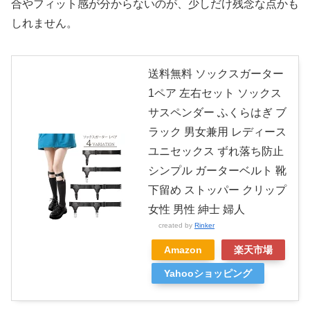
合やフィット感が分からないのが、少しだけ残念な点かも
しれません。
送料無料 ソックスガーター
1ペア 左右セット ソックス
サスペンダー ふくらはぎ ブ
ラック 男女兼用 レディース
ユニセックス ずれ落ち防止
シンプル ガーターベルト 靴
下留め ストッパー クリップ
女性 男性 紳士 婦人
created by
Rinker
Amazon
楽天市場
Yahooショッピング