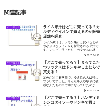
関連記事
ライム果汁はどこに売ってる？カ
どこで買える
ルディやイオンで買えるのか販売
店舗を調査！
ライム果汁は、レモン果汁と比べるとや
や小ぶりなライムから採取される果汁で
す。レシピに使ったり、カクテルの材料
として使われることが多いです。では、
2026.04.30
ライム果汁はどこで手に入るのでしょう
か。 今回は、ライム果汁がどこで手に入
【どこで売ってる？】まるでこた
どこで買える
るのか、身近な店舗を中...
つソックスはドンキやしまむらで
買える？
足先が冷える季節で、冷え性の人は特に
ツラいですよね。そんな冷えや寒さに敏
感な人たちの中で噂になっていたのが
「まるでこたつソックス」。「まるでこ
2024.03.28
たつソックス」はどこで売ってる？ドン
キやしまむらで買える？そこで今回は
【どこで売ってる？】ハンディミ
どこで買える
「まるでこたつソックス」の売...
シンはダイソーやドンキで買え