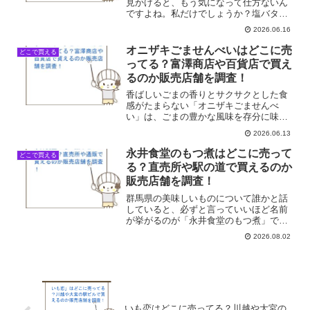
見かけると、もう気になって仕方ないん
ですよね。私だけでしょうか？塩バタか
まんも、まさにそんな商品の一つでし
2026.06.16
た。仕事帰りにふらっとスーパーに寄っ
たとき、「そういえば、塩バタかまんっ
オニザキごませんべいはどこに売
どこで買える
てどこに売ってるんだろう...
ってる？富澤商店や百貨店で買え
るのか販売店舗を調査！
香ばしいごまの香りとサクサクとした食
感がたまらない「オニザキごませんべ
い」は、ごまの豊かな風味を存分に味わ
える逸品ですね。1枚に約5000粒ものごま
2026.06.13
がぎゅっと詰まっており、お茶請けやお
やつにはもちろん、ちょっとした手土産
永井食堂のもつ煮はどこに売って
どこで買える
にもぴったりだと評判...
る？直売所や駅の道で買えるのか
販売店舗を調査！
群馬県の美味しいものについて誰かと話
していると、必ずと言っていいほど名前
が挙がるのが「永井食堂のもつ煮」で
す。以前、友人からお土産でもらって食
2026.08.02
べた時のあの衝撃的な柔らかさと味の染
み込み具合が忘れられず、また食べたい
なと思ってスーパーやデパー...
いも恋はどこに売ってる？川越や大宮の