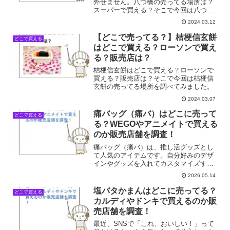
外せません。八つ橋の売ってる場所は？
スーパーで買える？そこで今回は八つ橋
の売ってる場所を調べてみました。
2024.03.12
【どこで売ってる？】桔梗信玄餅
どこで買える
はどこで買える？ローソンで買え
る？販売店は？
桔梗信玄餅はどこで買える？ローソンで
買える？販売店は？そこで今回は桔梗信
玄餅の売ってる場所を調べてみました。
2024.03.07
痛バッグ（痛バ）はどこに売って
どこで買える
る？WEGOやアニメイトで買える
のか販売店舗を調査！
痛バッグ（痛バ）は、推し活グッズとし
て人気のアイテムです。自分好みのデザ
インやグッズを入れてカスタマイズする
ことができます。痛バッグを購入する場
2026.05.14
合は、WEGOやアニメイトなどの実店舗
やネット通販サイトで購入できます。痛
塩バタかまんはどこに売ってる？
どこで買える
バッグが買える店舗一覧...
カルディやドンキで買えるのか販
売店舗を調査！
最近、SNSで「これ、おいしい！」って