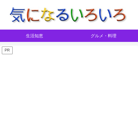
生活知恵
グルメ・料理
PR