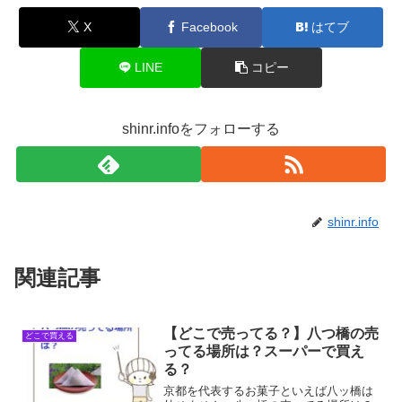
X
Facebook
はてブ
LINE
コピー
shinr.infoをフォローする
shinr.info
関連記事
【どこで売ってる？】八つ橋の売
どこで買える
ってる場所は？スーパーで買え
る？
京都を代表するお菓子といえば八ッ橋は