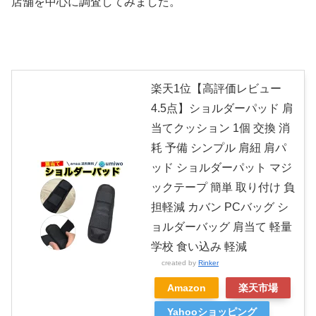
店舗を中心に調査してみました。
楽天1位【高評価レビュー
4.5点】ショルダーパッド 肩
当てクッション 1個 交換 消
耗 予備 シンプル 肩紐 肩パ
ッド ショルダーパット マジ
ックテープ 簡単 取り付け 負
担軽減 カバン PCバッグ シ
ョルダーバッグ 肩当て 軽量
学校 食い込み 軽減
created by
Rinker
Amazon
楽天市場
Yahooショッピング