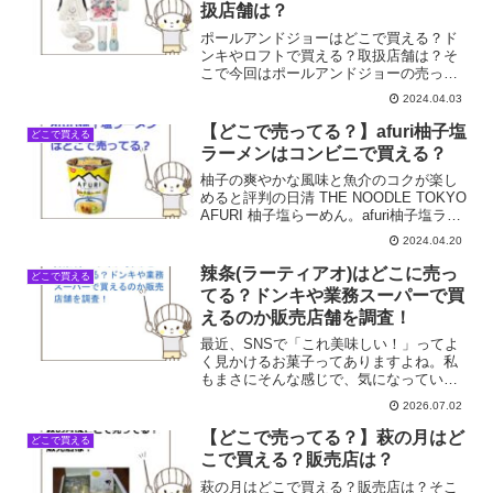
扱店舗は？
ポールアンドジョーはどこで買える？ド
ンキやロフトで買える？取扱店舗は？そ
こで今回はポールアンドジョーの売って
る場所を調べてみました。
2024.04.03
【どこで売ってる？】afuri柚子塩
どこで買える
ラーメンはコンビニで買える？
柚子の爽やかな風味と魚介のコクが楽し
めると評判の日清 THE NOODLE TOKYO
AFURI 柚子塩らーめん。afuri柚子塩ラー
メンはどこで売ってる？コンビニで買え
2024.04.20
る？そこで今回はafuri柚子塩ラーメンの
売ってる場所を調べてみまし...
辣条(ラーティアオ)はどこに売っ
どこで買える
てる？ドンキや業務スーパーで買
えるのか販売店舗を調査！
最近、SNSで「これ美味しい！」ってよ
く見かけるお菓子ってありますよね。私
もまさにそんな感じで、気になっていた
のが「辣条(ラーティアオ)」でした。で
2026.07.02
も、いざ買おうと思っても、普段行くス
ーパーやコンビニでは見かけたことがな
【どこで売ってる？】萩の月はど
どこで買える
くて。「あれ、これっ...
こで買える？販売店は？
萩の月はどこで買える？販売店は？そこ