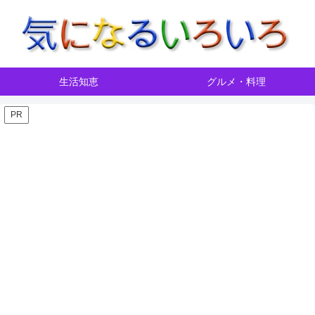
生活知恵
グルメ・料理
PR