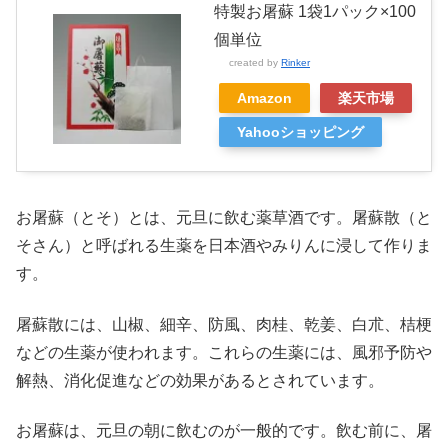
特製お屠蘇 1袋1パック×100
個単位
created by
Rinker
Amazon
楽天市場
Yahooショッピング
お屠蘇（とそ）とは、元旦に飲む薬草酒です。屠蘇散（と
そさん）と呼ばれる生薬を日本酒やみりんに浸して作りま
す。
屠蘇散には、山椒、細辛、防風、肉桂、乾姜、白朮、桔梗
などの生薬が使われます。これらの生薬には、風邪予防や
解熱、消化促進などの効果があるとされています。
お屠蘇は、元旦の朝に飲むのが一般的です。飲む前に、屠