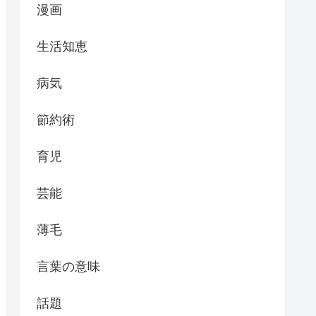
漫画
生活知恵
病気
節約術
育児
芸能
薄毛
言葉の意味
話題