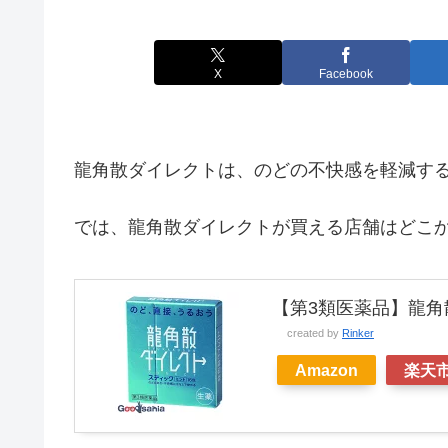
X
Facebook
龍角散ダイレクトは、のどの不快感を軽減す
では、龍角散ダイレクトが買える店舗はどこ
【第3類医薬品】龍角
created by
Rinker
Amazon
楽天