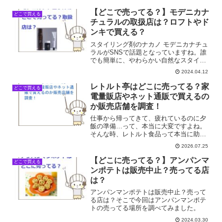
【どこで売ってる？】モデニカナ
どこで買える
チュラルの取扱店は？ロフトやド
ンキで買える？
スタイリング剤のナカノ モデニカナチュ
ラルがSNSで話題となっていますね。誰
でも簡単に、やわらかい自然なスタイル
ができるスタイリング剤。モデニカナチ
2024.04.12
ュラルはどこで売ってる？取扱店は？そ
こで今回はモデニカナチュラルの売って
レトルト亭はどこに売ってる？家
どこで買える
る場所を調べてみまし...
電量販店やネット通販で買えるの
か販売店舗を調査！
仕事から帰ってきて、疲れているのに夕
飯の準備…って、本当に大変ですよね。
そんな時、レトルト食品って本当に助か
る存在。でも、お湯を沸かして湯煎する
2026.07.25
のって、意外と面倒だったり、火を使う
のが億劫だったりしませんか？私も同じ
【どこに売ってる？】アンパンマ
どこで買える
気持ちで、もっと手軽にレ...
ンポテトは販売中止？売ってる店
は？
アンパンマンポテトは販売中止？売って
る店は？そこで今回はアンパンマンポテ
トの売ってる場所を調べてみました。
2024.03.30