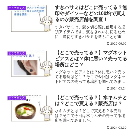
すきバサミはどこに売ってる？無
どこで買える
印やダイソーなどの100均で買え
るのか販売店舗を調査！
すきバサミは、髪を切る際に使用する必
須アイテムです。髪をきれいに切るため
に、適切なすきバサミを選ぶことが重要
です。今回は、すきバサミがどこで手に
2026.06.02
入るのか、身近な店舗を中心に最新の販
売店を調査しました。すきバサミが買え
【どこで売ってる？】マグネット
どこで買える
る店舗一覧店舗名販売状況...
ピアスとは？体に悪い？売ってる
場所はどこ？
マグネットピアスとは？体に悪い？売っ
てる場所はどこ？そこで今回はマグネッ
トピアスの売ってる場所を調べてみまし
た。
2024.03.24
【どこで売ってる？】水キムチと
どこで買える
は？どこで買える？販売店は？
水キムチとは？どこで買える？販売店
は？そこで今回は水キムチの売ってる場
所を調べてみました。
2024.03.30