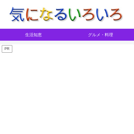
生活知恵
グルメ・料理
PR