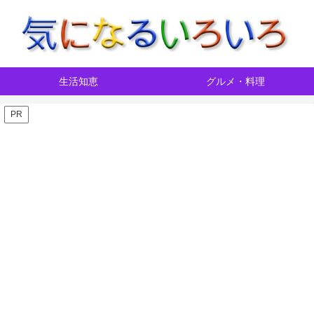
生活知恵
グルメ・料理
PR