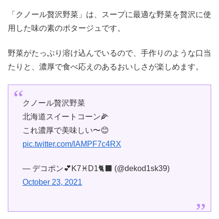
「クノール贅沢野菜」は、スープに最適な野菜を贅沢に使
用した味の素のポタージュです。
野菜がたっぷり溶け込んでいるので、手作りのような口当
たりと、濃厚で食べ応えのあるおいしさが楽しめます。
クノール贅沢野菜
北海道スイートコーン🌽
これ濃厚で美味しい〜😊
pic.twitter.com/lAMPF7c4RX
— デコポン💕K7♓️D1🐈‍⬛ (@dekod1sk39)
October 23, 2021