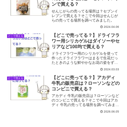
ンで買える？
せんじがらの売ってる場所は？セブンイ
レブンで買える？そこで今回はせんじが
らの売ってる場所を調べてみました。
2024.04.06
【どこで売ってる？】ドライフラ
どこで買える
ワー用シリカゲルはダイソーやセ
リアなど100均で買える？
ドライフラワー用のシリカゲルを使って
作ったドライフラワーはまるで生花だっ
たときのような鮮やかなお花の姿をずっ
と残すことができます。ドライフラワー
2024.03.03
用のシリカゲルはどこで売ってる？ダイ
ソーやセリアなど100均で買える？そこで
【どこに売ってる？】アカディ
どこで買える
今回はドライフラワー...
牛乳の販売店は？ローソンなどの
コンビニで買える？
アカディ 牛乳の販売店は？ローソンなど
のコンビニで買える？そこで今回はアカ
ディ 牛乳の売ってる場所を調べてみまし
た。
2026.06.05