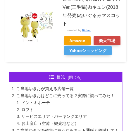
Ver.(三毛猫)肉キュン(2018
年発売)ぬいぐるみマスコッ
ト
created by
Rinker
Amazon
楽天市場
Yahooショッピング
目次
ご当地ゆきおが買える店舗一覧
ご当地ゆきおはどこに売ってる？実際に調べてみた！
ドン・キホーテ
ロフト
サービスエリア・パーキングエリア
お土産店（空港・観光地など）
ご当地ゆきおを確実に買うならネット通販も検討して！