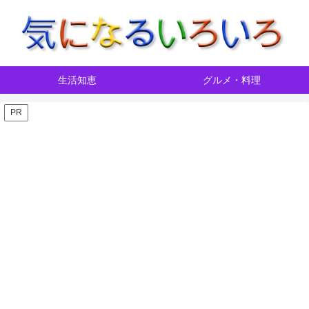
生活知恵
グルメ・料理
PR