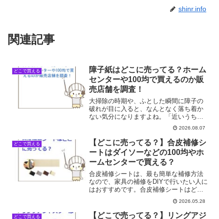
shinr.info
関連記事
障子紙はどこに売ってる？ホーム
どこで買える
センターや100均で買えるのか販
売店舗を調査！
大掃除の時期や、ふとした瞬間に障子の
破れが目に入ると、なんとなく落ち着か
ない気分になりますよね。「近いうちに
張り替えなきゃ」と思いながら、いざ買
2026.08.07
いに行こうとすると、案外どこに売って
いるかすぐには思い出せないものです。
【どこに売ってる？】合皮補修シ
どこで買える
私も以前、いざ障子紙を買...
ートはダイソーなどの100均やホ
ームセンターで買える？
合皮補修シートは、最も簡単な補修方法
なので、家具の補修をDIYで行いたい人に
はおすすめです。合皮補修シートはどこ
に売ってる？ダイソーなどの100均やホー
2026.05.28
ムセンターで買える？そこで今回は合皮
補修シートの売ってる場所を調べてみま
【どこで売ってる？】リングアジ
どこで買える