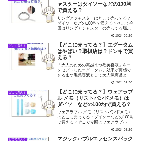
した。
ャスターはダイソーなどの100均
で買える？
リングアジャスターはどこで売ってる？
ダイソーなどの100均で買える？そこで今
回はリングアジャスターの売ってる場所
を調べてみました。
2024.06.29
【どこに売ってる？】エグータム
どこで買える
はやばい？取扱店は？ドンキで買
える？
「大人のための実感まつ毛美容液」をコ
ンセプトしたエグータム、効果が実感で
きるまつ毛美容液として大人気商品とな
っています。エグータムはどこに売って
2024.07.30
る？取扱店は？ドンキで買える？そこで
今回はエグータムの売ってる場所を調べ
【どこに売ってる？】ウェアラブ
どこで買える
てみました。
ル メモ（リストバンドメモ）は
ダイソーなどの100均で買える？
ウェアラブル メモ（リストバンドメモ）
はどこに売ってる？ダイソーなどの100均
で買える？そこで今回はウェアラブル メ
モ（リストバンドメモ）の売ってる場所
2024.03.29
を調べてみました。
マジックバブルエッセンスパック
どこで買える