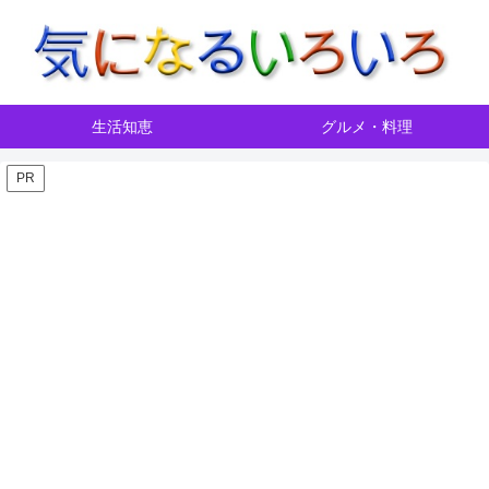
生活知恵
グルメ・料理
PR