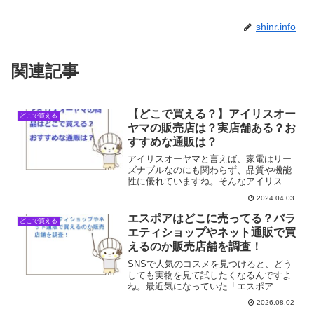
shinr.info
関連記事
【どこで買える？】アイリスオー
どこで買える
ヤマの販売店は？実店舗ある？お
すすめな通販は？
アイリスオーヤマと言えば、家電はリー
ズナブルなのにも関わらず、品質や機能
性に優れていますね。そんなアイリスオ
ーヤマ商品はどこで買えるのでしょう
2024.04.03
か？おすすめな通販は？結論から言いま
すと：アイリスオーヤマの公式サイト
エスポアはどこに売ってる？バラ
どこで買える
「アイリスプラザ」からの購入...
エティショップやネット通販で買
えるのか販売店舗を調査！
SNSで人気のコスメを見つけると、どう
しても実物を見て試したくなるんですよ
ね。最近気になっていた「エスポア
（espoir）」も、ネットで見かけるたびに
2026.08.02
「どんな質感なんだろう」とずっと頭の