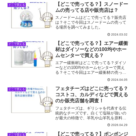
片隅に残っていました。近所のドラッグ
【どこで売ってる？】スノードー
どこで買える
ストアを覗いてみて...
ムの売ってる店や販売店は？
スノードームはどこで売ってる？販売店
は？そこで今回はスノードームの売って
る場所を調べてみました。
2024.03.02
【どこで売ってる？】エアー緩衝
どこで買える
材はダイソーなどの100均やホー
ムセンターで買える？
エアー緩衝材はどこで売ってる？ダイソ
ーなどの100均やホームセンターで買え
る？そこで今回はエアー緩衝材の売って
る場所を調べてみました。
2024.04.05
フェタチーズはどこに売ってる？
どこで買える
コストコ、カルディなどで買える
のか販売店舗を調査！
フェタチーズは、ギリシャを代表する伝
統的なチーズです。白くて塩味が強いの
が最大の特徴で、羊乳や山羊乳を原料と
しており、独特の風味があります。今回
2026.04.29
は、フェタチーズがどこで手に入るの
か、身近な店舗を中心に最新の販売店を
【どこで売ってる？】ボンボンジ
どこで買える