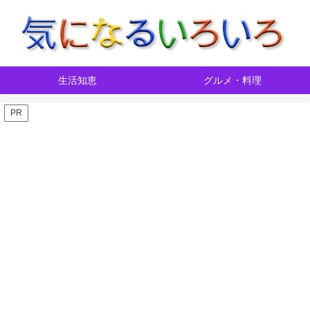
生活知恵
グルメ・料理
PR