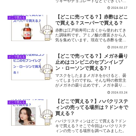
ッキーやチョコレートなどでできている
家のパーツを組み立てるだけで完成で
2024.04.17
す。お菓子の家キットの売ってる場所
は？無印で買える？そこで今回はお菓子
【どこに売ってる？】赤酢はどこ
どこで買える
の家キットの売ってる場所を調べ...
で買える？スーパーで買える？
赤酢は江戸前寿司に古くから使われてき
た調味料です。アミノ酸の豊富さから人
気を集めています。現在でも赤酢を使っ
ている寿司屋は多くあり、「江戸前寿司
2024.02.27
といえば赤酢」というこだわりを持つ人
もいます。赤酢はどこで買える？スーパ
【どこで売ってる？】メガネ曇り
どこで買える
ーで買える？そこで今回は...
止めはコンビニのセブンイレブ
ン・ローソンで買える?！
マスクをしたままメガネをかけると、曇
ってしまうのですね。そんな時の救世主
がメガネの曇り止めです。メガネ曇り止
めはどこで売ってる？コンビニで買え
2024.03.24
る？そこで今回は曇り止めが売っている
場所や、コンビニでメガネ曇り止めの売
【どこで買える？】ハパクリステ
どこで買える
っている情報を調べました。
ィンの売ってる場所は？ドンキで
買える？
ハパクリスティンはどこで買える？ドン
キで買える？そこで今回はハパクリステ
ィンの売ってる場所を調べてみました。