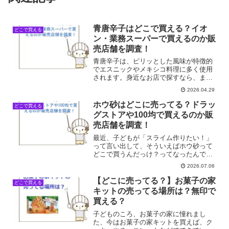
青唐辛子はどこで買える？イオ
どこで買える
ン・業務スーパーで買えるのか販
売店舗を調査！
青唐辛子は、ピリッとした風味が特徴的
でエスニックやメキシコ料理に多く使用
されます。身近なお店で探すなら、まず
候補に挙がるのがイオンや業務スーパー
2026.04.29
です。ネット通販でも青唐辛子を購入す
ることができます。青唐辛子は買える店
ホウ砂はどこに売ってる？ドラッ
どこで買える
舗一覧店舗名販売状況イオ...
グストアや100均で買えるのか販
売店舗を調査！
最近、子どもが「スライム作りたい！」
って言い出して、そういえばホウ砂って
どこで買うんだっけ？ってなったんで
す。昔、理科の実験とかで使った記憶は
2026.07.06
あるんですけど、いざ自分で買おうとす
ると全然思い出せなくて。SNSとかで、
【どこに売ってる？】お菓子の家
どこで買える
手作りスライムの動画を見...
キットの売ってる場所は？無印で
買える？
子どものころ、お菓子の家に憧れまし
た、今はお菓子の家キットを買えば、ク