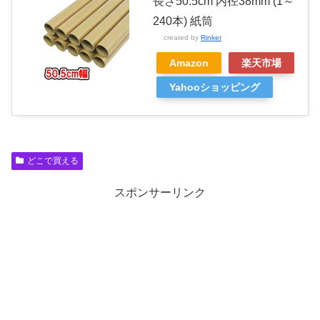
長さ50.5cm 内径38mm (1～
240本) 紙筒
created by
Rinker
Amazon
楽天市場
Yahooショッピング
どこで買える
スポンサーリンク