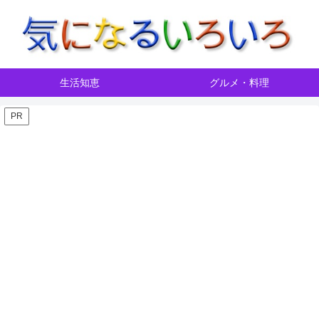
生活知恵
グルメ・料理
PR