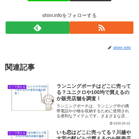
shinr.infoをフォローする
shinr.info
関連記事
ランニングポーチはどこに売って
どこで買える
る？ユニクロや100均で買えるの
か販売店舗を調査！
ランニングポーチは、ランニング中の携
帯電話や小物を収納するために使用され
る便利なアイテムです。さまざまな店舗
で販売されています。ランニングポーチ
2026.05.02
が買える店舗一覧店舗名販売状況ユニク
ロ◎100均（ダイソー・セリア等）◎ワー
いも恋はどこに売ってる？川越や
どこで買える
クマン◎スポーツ用品...
大宮の駅ビルで買えるのか販売店