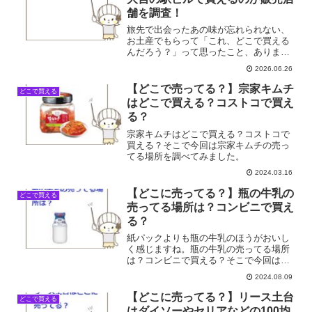
舗を調査！
旅先で出会ったあの味が忘れられない、
お土産でもらって「これ、どこで買える
んだろう？」って思ったこと、ありませ
んか？私、まさにそんなタイプなんで
2026.06.26
す。美味しいものに一度出会っちゃう
と、もう頭から離れなくて。特に「いも
【どこで売ってる？】宗家キムチ
どこで買える
恋」は、あの素朴で優しい甘さ...
はどこで買える？コストコで買え
る？
宗家キムチはどこで買える？コストコで
買える？そこで今回は宗家キムチの売っ
てる場所を調べてみました。
2024.03.16
【どこに売ってる？】瓶の牛乳の
どこで買える
売ってる場所は？コンビニで買え
る？
紙パックよりも瓶の牛乳のほうがおいし
く感じますね。瓶の牛乳の売ってる場所
は？コンビニで買える？そこで今回は瓶
の牛乳の売ってる場所を調べてみまし
2024.08.09
た。
【どこに売ってる？】リース土台
どこで買える
はダイソーやセリアなどの100均