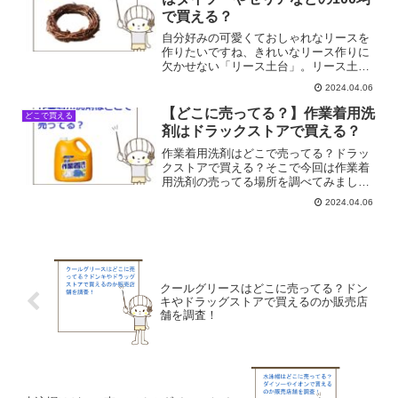
で買える？
自分好みの可愛くておしゃれなリースを
作りたいですね、きれいなリース作りに
欠かせない「リース土台」。リース土台
はどこに売ってる？ダイソーやセリアな
2024.04.06
どの100均で買える？そこで今回はリース
土台の売ってる場所を調べてみました。
【どこに売ってる？】作業着用洗
どこで買える
剤はドラックストアで買える？
作業着用洗剤はどこで売ってる？ドラッ
クストアで買える？そこで今回は作業着
用洗剤の売ってる場所を調べてみまし
た。
2024.04.06
クールグリースはどこに売ってる？ドン
キやドラッグストアで買えるのか販売店
舗を調査！