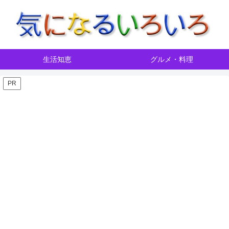
生活知恵
グルメ・料理
PR