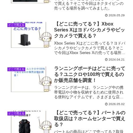
で買える？そこで今回はネクタイピンの
売ってる場所を調べてみました。
2026.05.29
【どこに売ってる？】Xbox
どこで買える
Series Xはヨドバシカメラやビッ
クカメラで買える？
Xbox Series Xはどこに売ってる？ヨドバ
シカメラやビックカメラで買える？そこ
で今回はXbox Series Xの売ってる場所を
調べてみました。
2024.04.21
ランニングポーチはどこに売って
どこで買える
る？ユニクロや100均で買えるの
か販売店舗を調査！
ランニングポーチは、ランニング中の携
帯電話や小物を収納するために使用され
る便利なアイテムです。さまざまな店舗
で販売されています。ランニングポーチ
2026.05.02
が買える店舗一覧店舗名販売状況ユニク
ロ◎100均（ダイソー・セリア等）◎ワー
【どこで売ってる？】バートルの
どこで買える
クマン◎スポーツ用品...
取扱店は？ホームセンターで買え
る？
バートルの商品はどこで売ってる？取扱