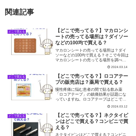
関連記事
【どこで売ってる？】マカロンシ
どこで買える
ートの売ってる場所は？ダイソー
などの100均で買える？
マカロンシートの売ってる場所は？ダイ
ソーなどの100均で買える？そこで今回は
マカロンシートの売ってる場所を調べて
みました。
2024.03.14
【どこで売ってる？】ロコアテー
どこで買える
プの販売店は？薬局で買える？
慢性疼痛に悩む患者の間で貼る飲み薬
「ロコアテープ」の鎮痛効果が話題にな
っていますね。ロコアテープはどこで売
ってる？薬局で買える？そこで今回はロ
2024.03.12
コアテープの売ってる場所を調べてみま
した。
【どこで売ってる？】ネクタイピ
どこで買える
ンはどこで買える？コンビニで買
える？
ネクタイピンはどこで買える？コンビニ