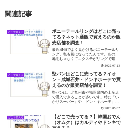
関連記事
ポニーテールリングはどこに売っ
どこで買える
てる？ネット通販で買えるのか販
売店舗を調査！
最近SNSでよく見かけるポニーテールリ
ング、私も気になってたんです。あの、
地毛じゃなくてエクステがリングで繋が
ってるやつ。モデルさんがつけてるのを
2026.07.13
見るとすごくおしゃれで、私もやってみ
たいな〜って思ってたんですけど、いざ
堅パンはどこに売ってる？イオ
どこで買える
買おうと思ったら、あれ...
ン・成城石井・ドンキホーテで買
えるのか販売店舗を調査！
堅パンは、北九州市や福岡県内の土産店
で購入できることが多いです。特に「い
かりスーパー」や「ドン・キホーテ」で
も買えることがあります。堅パンは鉄の
2026.05.07
ように堅いものが特徴で、長期保存が可
能な品質です。低水分で作られているた
【どこで売ってる？】韓国おでん
どこで買える
め、賞味期限は約1年半と...
（オムク）はカルディやドンキで