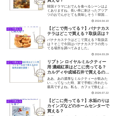
買える？
韓国ドラマにおでんを食べるシーンはよ
くありますね、長い串に刺さったアツア
ツのおでんがとても美味しそう！韓国お
でん（オムク）はどこで売ってる？カル
2024.04.10
ディやドンキで買える？そこで今回はの
売ってる場所を調べてみました。
【どこで売ってる？】バナナカス
どこで買える
テラはどこで買える？取扱店は？
バナナカステラはどこで買える？取扱店
は？そこで今回はバナナカステラの売っ
てる場所を調べてみました。
2024.03.29
リプトン ロイヤルミルクティー
どこで買える
用 濃縮紅茶はどこに売ってる？
カルディや成城石井で買えるのか
販売店舗を調査！
ああ、あの濃厚なミルクティーが飲みた
い…ってなった時、家で手軽に作れたら
最高ですよね。私も、カフェで飲むよう
な本格的な味が家で楽しめたらいいなと
2026.07.22
思って、リプトン ロイヤルミルクティー
用 濃縮紅茶が気になっていました。で
【どこに売ってる？】水垢のりは
どこで買える
も、いざ買おうと思って...
カインズなどのホームセンターで
買える？