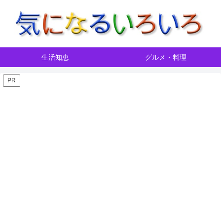
生活知恵
グルメ・料理
PR