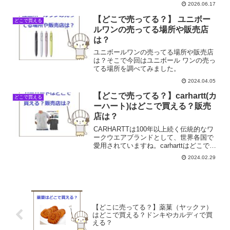
なくなっちゃうこと、私だけじゃないで
2026.06.17
すよね？私も最近、ミッチャクロンって
いうプライマーが気になっていて、仕事
【どこで売ってる？】 ユニボー
どこで買える
帰りや買い物ついでに探...
ルワンの売ってる場所や販売店
は？
ユニボールワンの売ってる場所や販売店
は？そこで今回はユニボール ワンの売っ
てる場所を調べてみました。
2024.04.05
【どこで売ってる？】carhartt(カ
どこで買える
ーハート)はどこで買える？販売
店は？
CARHARTTは100年以上続く伝統的なワ
ークウエアブランドとして、世界各国で
愛用されていますね。carharttはどこで買
える？販売店は？そこで今回は
2024.02.29
CARHARTTの売ってる場所を調べてみま
した。
【どこに売ってる？】薬菓（ヤックァ）
はどこで買える？ドンキやカルディで買
える？