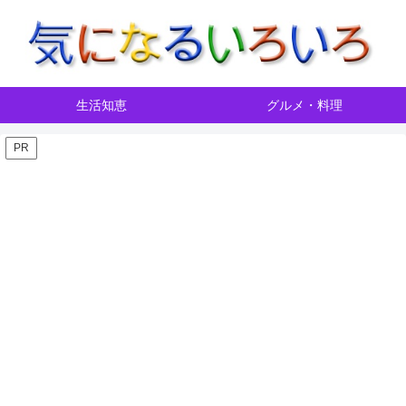
生活知恵
グルメ・料理
PR