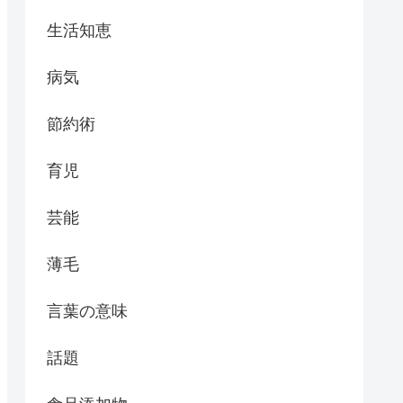
生活知恵
病気
節約術
育児
芸能
薄毛
言葉の意味
話題