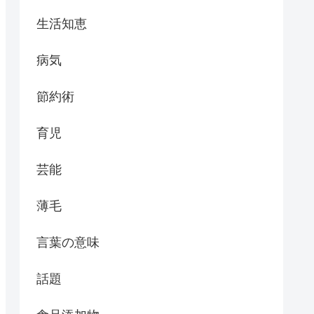
生活知恵
病気
節約術
育児
芸能
薄毛
言葉の意味
話題