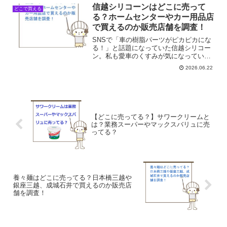
の売ってる場所を調べてみました。
信越シリコーンはどこに売って
どこで買える
る？ホームセンターやカー用品店
で買えるのか販売店舗を調査！
SNSで「車の樹脂パーツがピカピカにな
る！」と話題になっていた信越シリコー
ン。私も愛車のくすみが気になっていた
ので、これは試してみたい！と強く思い
2026.06.22
ました。でも、いざ買おうと思った時に
限って、どこに売っていたか思い出せな
いんですよね。こういう...
【どこに売ってる？】サワークリームと
は？業務スーパーやマックスバリュに売
ってる？
養々麺はどこに売ってる？日本橋三越や
銀座三越、成城石井で買えるのか販売店
舗を調査！