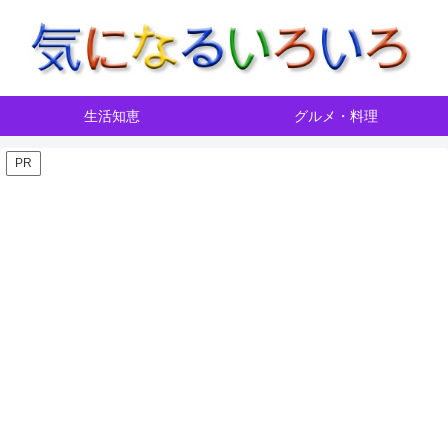
生活知恵
グルメ・料理
PR