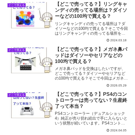
日にふらっとカー用品店やホームセンタ
【どこで売ってる？】リングキャ
どこで買える
ーを覗いてみたことはありま...
ンディの売ってる場所は？ダイソ
ーなどの100均で買える？
リングキャンディの売ってる場所は？ダ
イソーなどの100均で買える？そこで今回
はリングキャンディの売ってる場所を調
べてみました。
2024.03.18
【どこで売ってる？】メガネ鼻パ
どこで買える
ッドはダイソーやセリアなどの
100均で買える？
メガネ鼻パッドを交換はしたいですが、
どこで売ってる？ダイソーやセリアなど
の100均で買える？そこで今回はメガネ鼻
パッドの売ってる場所を調べてみまし
2026.05.29
た。
【どこで売ってる？】PS4のコン
どこで買える
トローラーは売ってない？生産終
了って本当？
PS4コントローラー（デュアルショック
4）純正が売り切れ続出で手に入らないと
いう状態が続いています。PS4コントロ
ーラーは生産終了って本当？売ってる場
2024.04.05
所は？そこで今回はPS4コントローラー