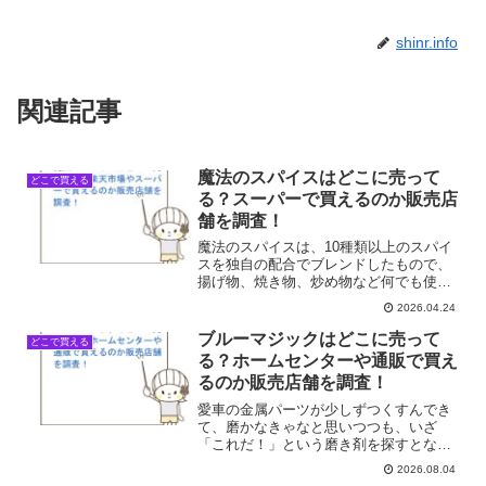
shinr.info
関連記事
魔法のスパイスはどこに売って
どこで買える
る？スーパーで買えるのか販売店
舗を調査！
魔法のスパイスは、10種類以上のスパイ
スを独自の配合でブレンドしたもので、
揚げ物、焼き物、炒め物など何でも使え
るおすすめのスパイスです。魔法のスパ
2026.04.24
イスはどこで売ってるのか、身近な店舗
を中心に最新の販売店を調査しました。
ブルーマジックはどこに売って
どこで買える
魔法のスパイスが買える...
る？ホームセンターや通販で買え
るのか販売店舗を調査！
愛車の金属パーツが少しずつくすんでき
て、磨かなきゃなと思いつつも、いざ
「これだ！」という磨き剤を探すとなる
と意外と迷うものです。ネットで評判の
2026.08.04
良いブルーマジックの名前を聞いて、休