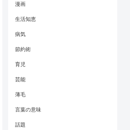
漫画
生活知恵
病気
節約術
育児
芸能
薄毛
言葉の意味
話題