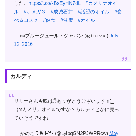
した。
https://t.co/xBsEyHN7dL
#カメリナオイ
ル
#オメガ３
#成城石井
#話題のオイル
#食
べるコスメ
#健食
#健康
#オイル
— ㈱ブルージュール・ジャパン (@bluezur)
July
12, 2016
カルディ
リリーさん今晩は✋ありがとうございますm(_
_)mカメリナオイルですか？カルディとかに売っ
ていそうですね
— かのこ🐶🐕🐩🐾 (@LylpqGN2PJWRRcw)
May