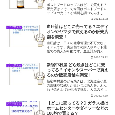
ポストプードロップスはどこで買える？
販売店は？そこで今回はポストプードロ
ップスの売ってる場所を調べてみまし
た。
2024.04.03
血圧計はどこに売ってる？エディ
どこで買える
オンやヤマダで買えるのか販売店
舗を調査！
血圧計は、日々の健康管理に不可欠なア
イテムです。実店舗での購入やネット通
販での購入が可能です。血圧計が買える
店舗一覧店舗名販売状況エディオン◎ヤ
2026.05.22
マダウェブコム◎ドラッグストア◎家電
量販店◎ネット通販◎血圧計はどこに売
新宿中村屋 どら焼きはどこに売
どこで買える
ってる？販売店まとめエデ...
ってる？イオンやスーパーで買え
るのか販売店舗を調査！
新宿中村屋のどら焼きは、北海道産小豆
の風味や粒残りが良いつぶあんを、ふん
わり焼き上げた生地で挟み、人気の和菓
子です。今回は、新宿中村屋 どら焼きが
2026.04.25
どこで手に入るのか、身近な店舗を中心
に最新の販売店を調査しました。新宿中
【どこに売ってる？】ガラス板は
どこで買える
村屋 どら焼きが買える...
ホームセンターやダイソーなどの
100均で買える？