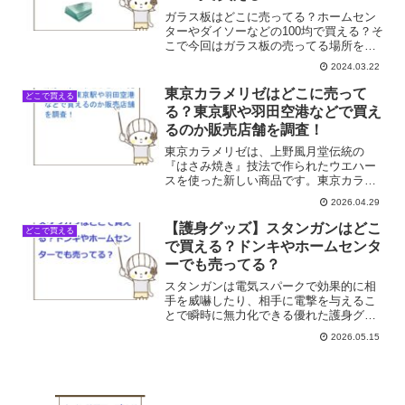
ガラス板はどこに売ってる？ホームセン
ターやダイソーなどの100均で買える？そ
こで今回はガラス板の売ってる場所を調
べてみました。ガラス板とは？ガラス板
2024.03.22
とは、均一な厚みの板状につくられたガ
ラス。 着色したもの 表面コーティングを
東京カラメリゼはどこに売って
どこで買える
したもの 曲面の...
る？東京駅や羽田空港などで買え
るのか販売店舗を調査！
東京カラメリゼは、上野風月堂伝統の
『はさみ焼き』技法で作られたウエハー
スを使った新しい商品です。東京カラメ
リゼはどこで売ってるのか、身近な店舗
2026.04.29
を中心に最新の販売店を調査しました。
東京カラメリゼが買える店舗一覧店舗名
【護身グッズ】スタンガンはどこ
どこで買える
販売状況東京駅◎羽田空港◎...
で買える？ドンキやホームセンタ
ーでも売ってる？
スタンガンは電気スパークで効果的に相
手を威嚇したり、相手に電撃を与えるこ
とで瞬時に無力化できる優れた護身グッ
ズですね。最近、護身用としてスタンガ
2026.05.15
ンを購入する人が増えてきているようで
す。 スタンガンはどこで買える？ ドンキ
やホームセンターでも...