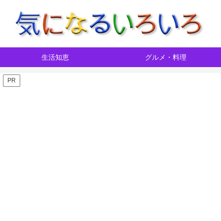
生活知恵
グルメ・料理
PR