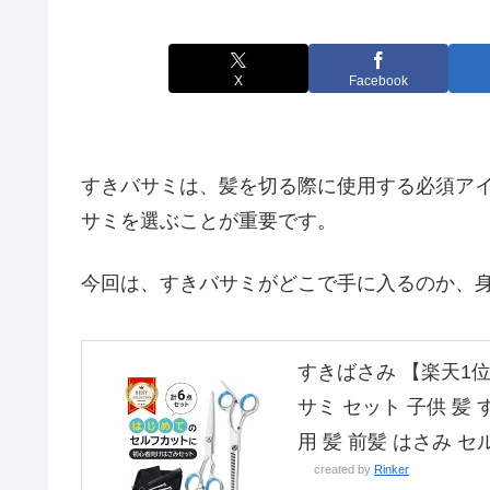
X
Facebook
すきバサミは、髪を切る際に使用する必須ア
サミを選ぶことが重要です。
今回は、すきバサミがどこで手に入るのか、
すきばさみ 【楽天1位
サミ セット 子供 髪
用 髪 前髪 はさみ 
created by
Rinker