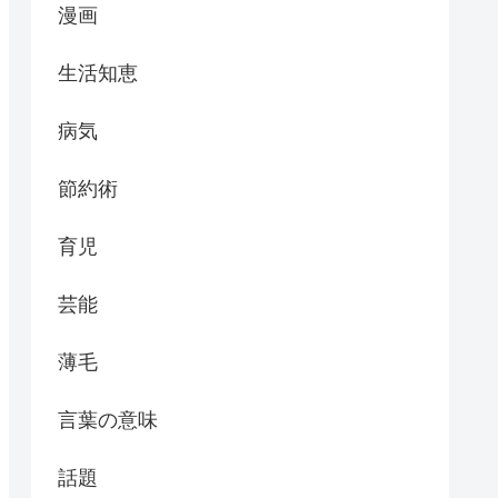
漫画
生活知恵
病気
節約術
育児
芸能
薄毛
言葉の意味
話題