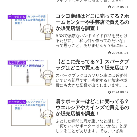
で、午後のおやつにもおすすめです。で
2026.05.01
は、まめごろうがどこで手に入るのか、
身近な店舗を中心に最新の販売店を調査
コクヨ麻紐はどこに売ってる？ホ
どこで買える
しました。まめごろうが買え...
ームセンターや手芸店で買えるの
か販売店舗を調査！
SNSで素敵なハンドメイド作品を見かけ
るたびに、「私も何か作ってみたいな」
って思うこと、ありませんか？特に麻紐
を使ったバッグとか小物って、ナチュラ
2026.07.04
ルな風合いが可愛くて、私もずっと気に
なっていました。いざ「よし、作ってみ
【どこに売ってる？】スパークプ
どこで買える
よう！」って思った時に...
ラグはどこで買える？販売店は？
スパークプラグはガソリン車には必ず付
いている部品です、劣化すると加速や燃
費にも大きな影響が出てしまいます。ス
パークプラグはどこで買える？販売店
2024.08.09
は？そこで今回はスパークプラグの売っ
てる場所を調べてみました。
肩サポーターはどこに売ってる？
どこで買える
ウエルシアやカインズで買えるの
か販売店舗を調査！
ふとした瞬間に肩が重いなと感じて、
「何かいいサポーターはないかな」と探
し回ることがあります。でも、いざ薬局
やホームセンターに行ってみると、サポ