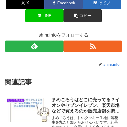
X
Facebook
はてブ
LINE
コピー
shinr.infoをフォローする
shinr.info
関連記事
まめごろうはどこに売ってる？イ
どこで買える
オンやセブンイレブン、楽天市場
などで買えるのか販売店舗を調
査！
まめごろうは、甘いクッキー生地に落花
生を丸ごと加えたおせんべいです。紅茶
やホットミルク等にもよく合いますの