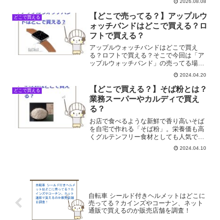
2026.08.08
ーターの種類が多すぎてどれを選べばい
いのか、そもそも今欲しいと思っている
【どこで売ってる？】アップルウ
どこで買える
タイプが置いてあるのか、迷...
ォッチバンドはどこで買える？ロ
フトで買える？
アップルウォッチバンドはどこで買え
る？ロフトで買える？そこで今回は「ア
ップルウォッチバンド」の売ってる場所
を調べてみました。
2024.04.20
【どこで買える？】そば粉とは？
どこで買える
業務スーパーやカルディで買え
る？
お店で食べるような新鮮で香り高いそば
を自宅で作れる「そば粉」。栄養価も高
くグルテンフリー食材としても人気で
す。そば粉はどこで買える？業務スーパ
2024.04.10
ーやカルディで買える？そこで今回はそ
ば粉の売ってる場所を調べてみました。
自転車 シールド付きヘルメットはどこに
売ってる？カインズやコーナン、ネット
通販で買えるのか販売店舗を調査！