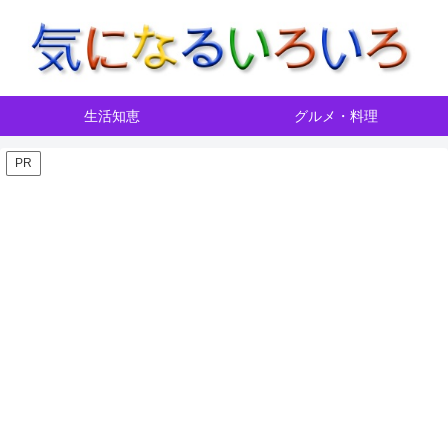
生活知恵
グルメ・料理
PR