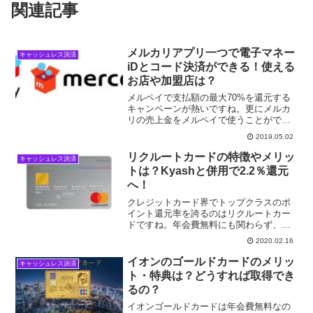
関連記事
メルカリアプリ一つで電子マネー
キャッシュレス決済
iDとコード決済ができる！使える
お店や加盟店は？
メルペイで支払額の最大70%を還元する
キャンペーンが熱いですね。更にメルカ
リの売上金をメルペイで使うことができ
るため、メルカリユーザーにとっては非
2019.05.02
常に利便性の高いスマホ決済サービスだ
と言えますね。ここでは「メルペイ」に
リクルートカードの特徴やメリッ
キャッシュレス決済
ついてご紹介したいと思...
トは？Kyashと併用で2.2％還元
へ！
クレジットカード界でトップクラスのポ
イント還元率を誇るのはリクルートカー
ドですね。年会費無料にも関わらず、還
元率は1.2%。楽天カード(1.0%)よりも還
2020.02.16
元率が高くて、ポイントの貯まりやすさ
や使いやすさに評価されています。
イオンのゴールドカードのメリッ
キャッシュレス決済
ト・特典は？どうすれば取得でき
るの？
イオンゴールドカードは年会費無料なの