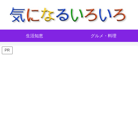
生活知恵
グルメ・料理
PR