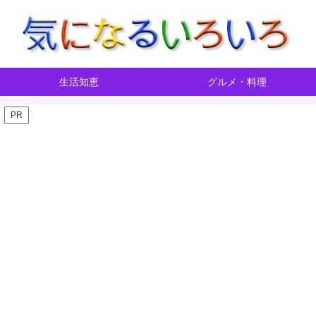
生活知恵
グルメ・料理
PR