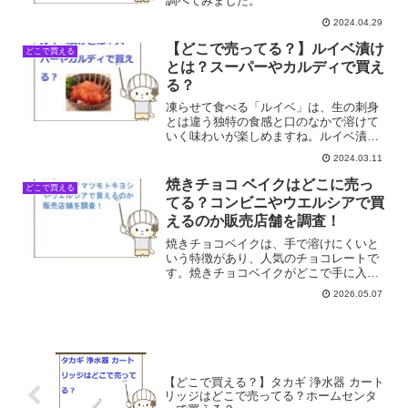
調べてみました。
2024.04.29
【どこで売ってる？】ルイベ漬け
どこで買える
とは？スーパーやカルディで買え
る？
凍らせて食べる「ルイベ」は、生の刺身
とは違う独特の食感と口のなかで溶けて
いく味わいが楽しめますね。ルイベ漬け
とはどのような食べ物？どこで売って
2024.03.11
る？スーパーやカルディで買える？そこ
で今回はルイベ漬けの売ってる場所を調
焼きチョコ ベイクはどこに売っ
どこで買える
べてみました。
てる？コンビニやウエルシアで買
えるのか販売店舗を調査！
焼きチョコベイクは、手で溶けにくいと
いう特徴があり、人気のチョコレートで
す。焼きチョコベイクがどこで手に入る
のか、身近な店舗を中心に最新の販売店
2026.05.07
を調査しました。焼きチョコ ベイクが買
える店舗一覧店舗名販売状況マツモトキ
ヨシ◎ウエルシア◎ココ...
【どこで買える？】タカギ 浄水器 カート
リッジはどこで売ってる？ホームセンタ