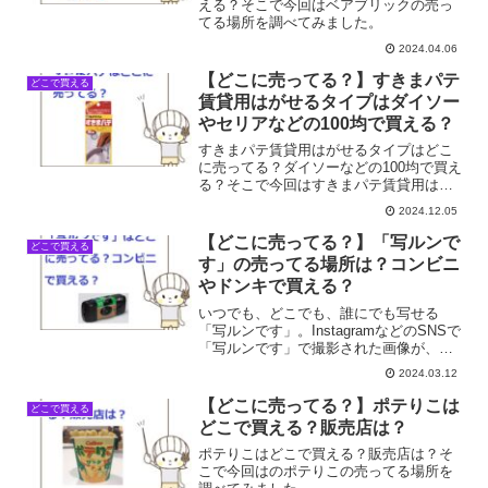
える？そこで今回はベアブリックの売っ
てる場所を調べてみました。
2024.04.06
【どこに売ってる？】すきまパテ
どこで買える
賃貸用はがせるタイプはダイソー
やセリアなどの100均で買える？
すきまパテ賃貸用はがせるタイプはどこ
に売ってる？ダイソーなどの100均で買え
る？そこで今回はすきまパテ賃貸用はが
せるタイプの売ってる場所を調べてみま
2024.12.05
した。
【どこに売ってる？】「写ルンで
どこで買える
す」の売ってる場所は？コンビニ
やドンキで買える？
いつでも、どこでも、誰にでも写せる
「写ルンです」。InstagramなどのSNSで
「写ルンです」で撮影された画像が、レ
トロ可愛い！とかなりのトレンドとなっ
2024.03.12
ていますね。「写ルンです」はどこに売
ってる？コンビニやドンキで買える？そ
【どこに売ってる？】ポテりこは
どこで買える
こで今回はの「...
どこで買える？販売店は？
ポテりこはどこで買える？販売店は？そ
こで今回はのポテりこの売ってる場所を