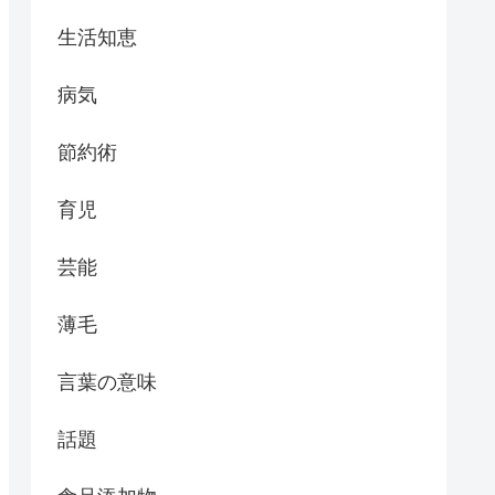
生活知恵
病気
節約術
育児
芸能
薄毛
言葉の意味
話題