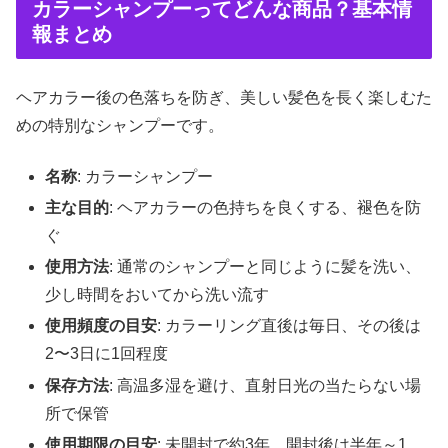
カラーシャンプーってどんな商品？基本情
報まとめ
ヘアカラー後の色落ちを防ぎ、美しい髪色を長く楽しむた
めの特別なシャンプーです。
名称
: カラーシャンプー
主な目的
: ヘアカラーの色持ちを良くする、褪色を防
ぐ
使用方法
: 通常のシャンプーと同じように髪を洗い、
少し時間をおいてから洗い流す
使用頻度の目安
: カラーリング直後は毎日、その後は
2〜3日に1回程度
保存方法
: 高温多湿を避け、直射日光の当たらない場
所で保管
使用期限の目安
: 未開封で約3年、開封後は半年～1