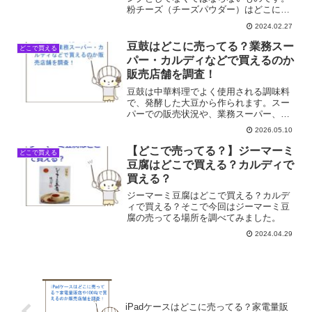
粉チーズ（チーズパウダー）はどこに売
ってる？カルディやコンビニで買える？
2024.02.27
そこで今回は粉チーズ（チーズパウダ
ー）の売ってる場所を調べてみました。
豆鼓はどこに売ってる？業務スー
どこで買える
パー・カルディなどで買えるのか
販売店舗を調査！
豆鼓は中華料理でよく使用される調味料
で、発酵した大豆から作られます。スー
パーでの販売状況や、業務スーパー、カ
ルディでの購入方法を調査しました。豆
2026.05.10
鼓が買える店舗一覧店舗名販売状況スー
パー◎業務スーパー◎カルディ
【どこで売ってる？】ジーマーミ
どこで買える
◎Amazon◎楽天◎豆鼓はどこ...
豆腐はどこで買える？カルディで
買える？
ジーマーミ豆腐はどこで買える？カルデ
ィで買える？そこで今回はジーマーミ豆
腐の売ってる場所を調べてみました。
2024.04.29
iPadケースはどこに売ってる？家電量販