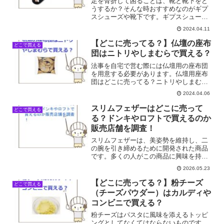
足を骨折して困ることは、靴と靴下をど
うするか？そんな時おすすめなのがギプ
スシューズや靴下です。ギプスシューズ
や靴下はどこで売ってる？ホームセンタ
2024.04.11
ーで買える？そこで今回はギプスシュー
ズや靴下の売ってる場所を調べてみまし
【どこに売ってる？】仏壇の座布
どこで買える
た。
団はニトリやしまむらで買える？
法事を自宅で営む際には仏壇用の座布団
を用意する必要があります。仏壇用座布
団はどこに売ってる？ニトリやしまむら
で買える？そこで今回は仏壇用座布団の
2024.04.06
売ってる場所を調べてみました。
スリムフェザーはどこに売って
どこで買える
る？ドンキやロフトで買えるのか
販売店舗を調査！
スリムフェザーは、美姿勢を維持し、二
の腕を引き締めるために開発された商品
です。多くの人がこの商品に興味を持
ち、購入したいと思っています。しか
2026.05.23
し、どの店舗で購入できるのか、という
疑問があります。スリムフェザーは、実
【どこに売ってる？】粉チーズ
どこで買える
店舗では販売されていないこと...
（チーズパウダー）はカルディや
コンビニで買える？
粉チーズはパスタに風味を添えるトッピ
ングとしてなくてはならないものです。