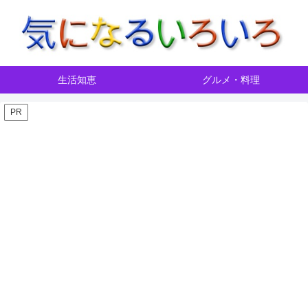
生活知恵
グルメ・料理
PR