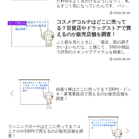
た料理をよく見かけるようになって、私
もすごく気になっていたんです。パンに
塗るだけで贅沢な朝食になったり、パス
2026.06.30
タに絡めるだけでお店の味になったりす
るって聞いて、もう試したくてうずうず
コスメデコルテはどこに売って
どこで買える
していました。でも、い...
る？百貨店やドラッグストアで買
えるのか販売店舗を調査！
ふと鏡を見たときに、「最近、肌の調子
がいまいちだな」と感じて、SNSや雑誌
で評判のスキンケアアイテムを検索して
しまうことってありませんか？そんな時
2026.08.09
に必ずと言っていいほど名前が挙がるの
が「コスメデコルテ」。憧れのブランド
だけど、いざ自分で使っ...
自撮り棒はどこに売ってる？100均・ドン
キ・家電量販店で買えるのか販売店舗を
調査！
ランニングポーチはどこに売ってる？ユ
ニクロや100均で買えるのか販売店舗を調
査！