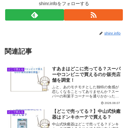
shinr.infoをフォローする
shinr.info
関連記事
すあまはどこに売ってる？スーパ
どこで買える
ーやコンビニで買えるのか販売店
舗を調査！
ふと、あのモチモチとした独特の食感が
恋しくなることってありませんか？スー
パーの和菓子コーナーを通りかかったと
き、紅白の美しい彩りを見つけると、つ
2026.08.07
い手に取りたくなってしまいます。子供
の頃から親しんだ味ですが、いざ「今す
【どこで売ってる？】中山式快癒
どこで買える
ぐ食べたい！」と思っても...
器はドンキホーテで買える？
中山式快癒器はどこで売ってる？ドンキ