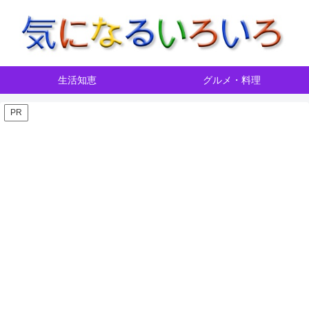
生活知恵
グルメ・料理
PR