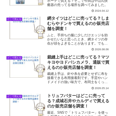
ホーテで買える？そこで今回は中山式快
癒器の売ってる場所を調べてみました。
2024.04.12
網タイツはどこに売ってる？しま
どこで買える
むらやドンキで買えるのか販売店
舗を調査！
ふと、手持ちの服に少しだけエッジを効
かせたいなと思ったとき、網タイツの存
在が頭をよぎることがあります。でも、
いざ買おうとすると、普段の買い物でど
2026.08.06
こに陳列されているのか意外と盲点だっ
たりしますよね。「あそこならありそ
裁縫上手はどこに売ってる？マツ
どこで買える
う」と思ってお店に行っても...
キヨやヨドバシカメラ、通販で買
えるのか販売店舗を調査！
裁縫上手は、針や糸を必要とせずに布を
接着できる布用接着剤です。手芸やハン
ドメイドの強い味方で、布同士をくっつ
けるのに便利な商品です。では、裁縫上
2026.05.14
手はどこで買えるのでしょうか。 今回
は、裁縫上手がどこで手に入るのか、身
トリュフバターはどこに売って
どこで買える
近な店舗を中心に最新の販...
る？成城石井やカルディで買える
のか販売店舗を調査！
最近、SNSで「トリュフバター」を使っ