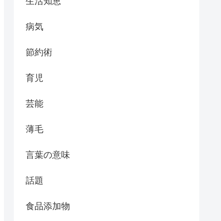
生活知恵
病気
節約術
育児
芸能
薄毛
言葉の意味
話題
食品添加物