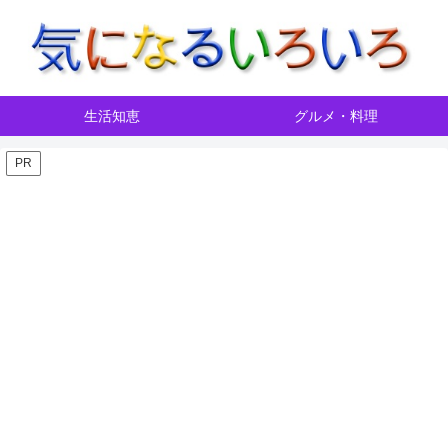
生活知恵
グルメ・料理
PR