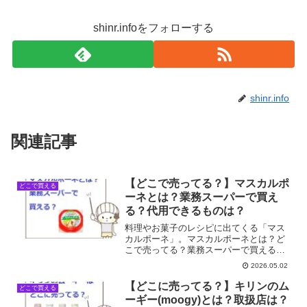
shinr.infoをフォローする
shinr.info
関連記事
【どこで売ってる？】マスカルポ
どこで買える
ーネとは？業務スーパーで買え
る？代用できるものは？
料理やお菓子のレシピに出てくる「マス
カルポーネ」。マスカルポーネとは？ど
こで売ってる？業務スーパーで買える？
代用できるものは？そこで今回はマスカ
2026.05.02
ルポーネの売ってる場所を調べてみまし
た。
【どこに売ってる？】キリンのム
どこで買える
ーギー(moogy)とは？取扱店は？