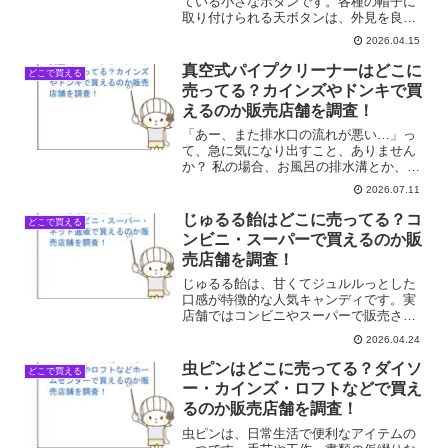
ている小さなボタンです。各種の帽子に
取り付けられる天ボタンは、外見を良く
見せるだけでなく、帽子をしっかりと頭
2026.04.15
に固定する役割もあります。今回は、帽
子天ボタンがどこで手に入るのか、身近
真空式パイプクリーナーはどこに
どこで買える
な店舗を中心に最新の販売...
売ってる？カインズやドンキで買
えるのか販売店舗を調査！
「あー、また排水口の流れが悪い…」っ
て、急に気になり出すこと、ありません
か？ 私の場合、お風呂の排水溝とか、キ
ッチンのシンクとか、ちょっとした詰ま
2026.07.11
りって本当にストレスなんですよね。業
者を呼ぶほどじゃないけど、自分でどう
じゅるる飴はどこに売ってる？コ
どこで買える
にかしたい！って思って...
ンビニ・スーパーで買えるのか販
売店舗を調査！
じゅるる飴は、甘くてジュルルっとした
口感が特徴的な人気キャンディです。実
店舗ではコンビニやスーパーで販売され
ることがありますが、在庫は店舗ごとに
2026.04.24
異なります。では、じゅるる飴はどこで
手に入るのでしょうか。身近な店舗を中
虫ピンはどこに売ってる？ダイソ
どこで買える
心に最新の販売店を調査し...
ー・カインズ・ロフトなどで買え
るのか販売店舗を調査！
虫ピンは、日常生活で便利なアイテムの