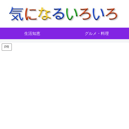
生活知恵
グルメ・料理
PR