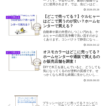
一つです。手芸や工作、書類の仮綴りな
どに使用されます。では、虫ピンはどこ
で買えるのでしょうか？今回は、虫ピン
2026.05.26
がどこで手に入るのか、身近な店舗を中
心に最新の販売店を調査しました。虫ピ
【どこで売ってる？】ケルヒャー
どこで買える
ンが買える店舗一覧店舗名...
はどこで買うのが安い？ホームセ
ンターで買える？
自動車や家の外壁のしつこい汚れを、ケ
ルヒャーの高圧洗浄機で洗い流すのがよ
くあります。コンパクトで静音になって
いますので、ご近所を気にすることなく
2024.04.12
使用できます。ケルヒャーの製品はどこ
で売ってる？ホームセンターで買える？
オスモカラーはどこに売ってる？
どこで買える
そこで今回はケルヒャーの...
ホームセンターや通販で買えるの
か販売店舗を調査！
DIYで木工を楽しんでいると、どうしても
気になってくるのが塗料の質感です。せ
っかくなら木目も綺麗に生かしたいし、
何より安全なものを使いたい。そんな時
2026.08.03
によく耳にするのが「オスモカラー」で
すが、いざ買おうとすると「どこに売っ
ているんだろう？」と...
プラッシーはどこに売ってる？コンビニ