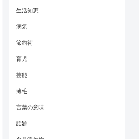
生活知恵
病気
節約術
育児
芸能
薄毛
言葉の意味
話題