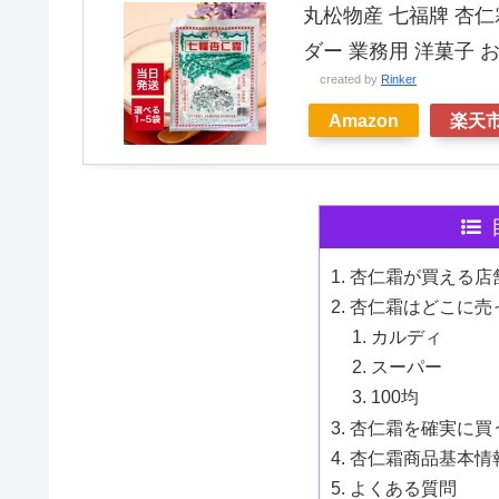
丸松物産 七福牌 杏仁霜
ダー 業務用 洋菓子 
created by
Rinker
Amazon
楽天
杏仁霜が買える店
杏仁霜はどこに売
カルディ
スーパー
100均
杏仁霜を確実に買
杏仁霜商品基本情
よくある質問