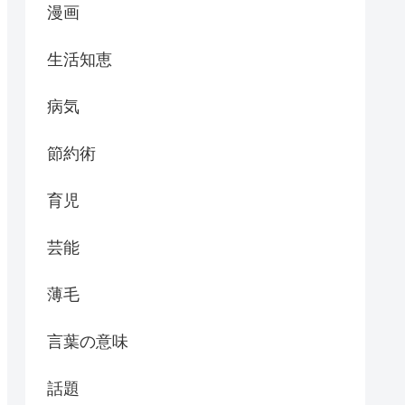
漫画
生活知恵
病気
節約術
育児
芸能
薄毛
言葉の意味
話題