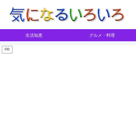
生活知恵
グルメ・料理
PR