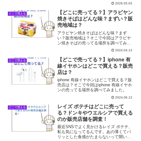
販売されており、どのタイプを選ぶべき
2026.05.03
か迷っている人も多いでしょう。今回
は、スマホの保護フィルムがどこで手に
【どこに売ってる？】アラビヤン
どこで買える
入るのか、身近な店舗を中心...
焼きそばはどんな味？まずい？販
売地域は？
アラビヤン焼きそばはどんな味？まず
い？販売地域は？そこで今回はアラビヤ
ン焼きそばの売ってる場所を調べてみま
した。
2024.04.13
【どこで売ってる？】iphone 有
どこで買える
線イヤホンはどこで買える？販売
店は？
iphone 有線イヤホンはどこで買える？販
売店は？そこで今回はiphone 有線イヤホ
ンの売ってる場所を調べてみました。
2024.06.13
レイズ ポテチはどこに売って
どこで買える
る？ドンキやウエルシアで買える
のか販売店舗を調査！
最近SNSでよく見かけるレイズ ポテチ、
私も気になってるんです。あの薄くてパ
リッとした食感がたまらないって聞い