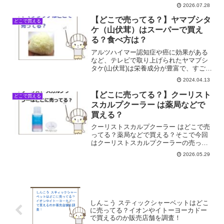
て、一度食べてみたいなとずっと思って
2026.07.28
て。でも、いざ買おうと思うと、あれ？
どこで見たっけ？ってなりませんか？
【どこで売ってる？】ヤマブシタ
どこで買える
私、よくなるんです、これ...
ケ（山伏茸）はスーパーで買え
る？食べ方は？
アルツハイマー認知症や癌に効果がある
など、テレビで取り上げられたヤマブシ
タケ(山伏茸)は栄養成分が豊富で、すごい
パワーを秘めたきのこですね。ヤマブシ
2024.04.13
タケ（山伏茸）はどこで売ってる？スー
パーで買える？食べ方は？そこで今回は
【どこに売ってる？】クーリスト
どこで買える
ヤマブシタケ（山伏茸...
スカルプクーラー は薬局などで
買える？
クーリストスカルプクーラー はどこで売
ってる？薬局などで買える？そこで今回
はクーリストスカルプクーラーの売って
る場所を調べてみました。
2026.05.29
しんこう スティックシャーベットはどこ
に売ってる？イオンやイトーヨーカドー
で買えるのか販売店舗を調査！