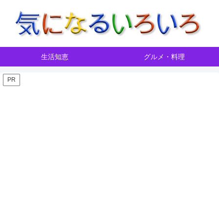
生活知恵
グルメ・料理
PR