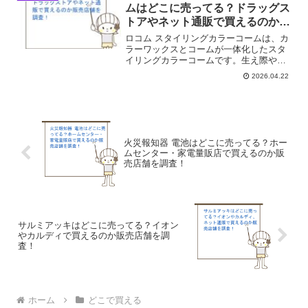
売ってる場所を調べて...
ムはどこに売ってる？ドラッグス
トアやネット通販で買えるのか販
売店舗を調査！
ロコム スタイリングカラーコームは、カ
ラーワックスとコームが一体化したスタ
イリングカラーコームです。生え際や分
け目にくしを通すだけで、簡単に白髪を
2026.04.22
隠すことができます。ロコム スタイリン
グカラーコームはどこで手に入るのか、
身近な店舗を中心に最...
火災報知器 電池はどこに売ってる？ホー
ムセンター・家電量販店で買えるのか販
売店舗を調査！
サルミアッキはどこに売ってる？イオン
やカルディで買えるのか販売店舗を調
査！
ホーム
どこで買える