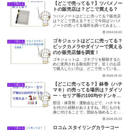
【どこで売ってる？】ツバメノー
どこで買える
トの販売店は？どこで買える？
ツバメノートはどこに売ってる？販売店
は？どこで買える？そこで今回はツバメ
ノートの売ってる場所を調べてみまし
た。
2024.03.03
ゴキジェットはどこに売ってる？
どこで買える
ビックカメラやダイソーで買える
のか販売店舗を調査！
ゴキジェットは、ゴキブリを駆除するた
めに使用される殺虫剤です。近くのお店
で購入したい方は、どこで売っているの
か調べる必要があります。今回は、ゴキ
2026.05.22
ジェットがどこで手に入るのか、身近な
店舗を中心に最新の販売店を調査しまし
【どこに売ってる？】鉢巻（ハチ
どこで買える
た。ゴキジェットが買える...
マキ）の売ってる場所は？ダイソ
ー・セリア等の100均やドンキで
買える？
部活・体育祭・運動会などで、ハチマキ
を付けた経験がありますね。同じものを
身に付けることで、団結を強めることが
できます。鉢巻（ハチマキ）の売ってる
2026.05.23
場所は？ダイソー・セリア等の100均やド
ンキで買える？そこで今回はハチマキの
ロコム スタイリングカラーコー
どこで買える