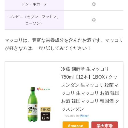
ドン・キホーテ
◎
コンビニ（セブン、ファミマ、
◎
ローソン）
マッコリは、豊富な栄養成分を含んだお酒です。マッコリ
が好きな方は、ぜひ試してみてください！
冷蔵 麹醇堂 生マッコリ
750ml【12本】1BOX / クッ
スンダン 生マッコリ 殺菌マ
ッコリ 生マッコリ お酒 韓国
お酒 韓国マッコリ 韓国酒 ク
ッスンダン
created by
Rinker
Amazon
楽天市場