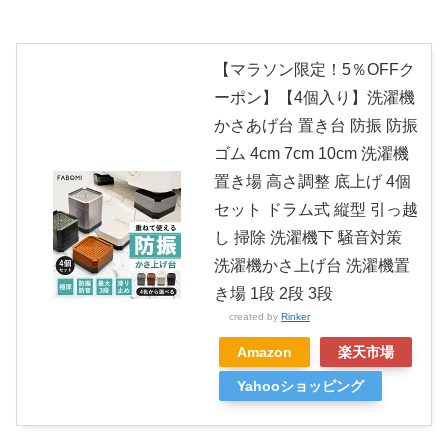
【マラソン限定！5％OFFク
ーポン】【4個入り】洗濯機
かさあげ台 置き台 防振 防振
ゴム 4cm 7cm 10cm 洗濯機
置き場 高さ調整 底上げ 4個
セット ドラム式 縦型 引っ越
し 掃除 洗濯機下 騒音対策
洗濯機かさ上げ台 洗濯機置
き場 1段 2段 3段
created by
Rinker
Amazon
楽天市場
Yahooショッピング