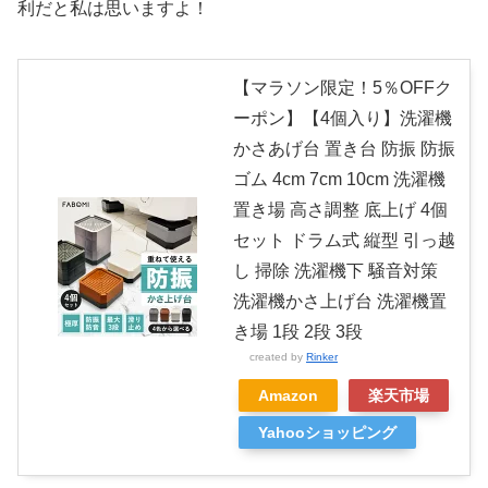
利だと私は思いますよ！
【マラソン限定！5％OFFク
ーポン】【4個入り】洗濯機
かさあげ台 置き台 防振 防振
ゴム 4cm 7cm 10cm 洗濯機
置き場 高さ調整 底上げ 4個
セット ドラム式 縦型 引っ越
し 掃除 洗濯機下 騒音対策
洗濯機かさ上げ台 洗濯機置
き場 1段 2段 3段
created by
Rinker
Amazon
楽天市場
Yahooショッピング