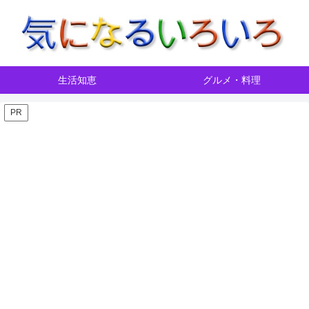
生活知恵
グルメ・料理
PR