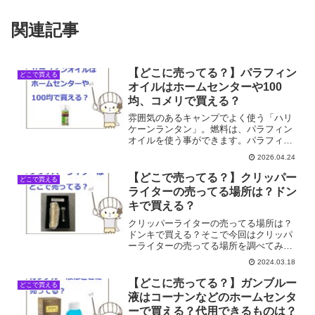
関連記事
【どこに売ってる？】パラフィン
どこで買える
オイルはホームセンターや100
均、コメリで買える？
雰囲気のあるキャンプでよく使う「ハリ
ケーンランタン」。燃料は、パラフィン
オイルを使う事ができます。パラフィン
オイルはただ火を灯すだけでなはなく、
2026.04.24
虫除けの効果もあります。パラフィンオ
イルはどこに売ってる？ホームセンター
【どこで売ってる？】クリッパー
どこで買える
や100均、コメリで買え...
ライターの売ってる場所は？ドン
キで買える？
クリッパーライターの売ってる場所は？
ドンキで買える？そこで今回はクリッパ
ーライターの売ってる場所を調べてみま
した。
2024.03.18
【どこに売ってる？】ガンブルー
どこで買える
液はコーナンなどのホームセンタ
ーで買える？代用できるものは？