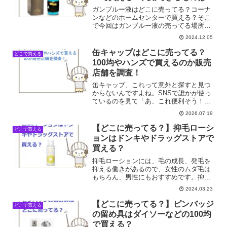
ガンブルー液はどこに売ってる？コーナ
ンなどのホームセンターで買える？そこ
で今回はガンブルー液の売ってる場所を
調べてみました。
2024.12.05
缶キャップはどこに売ってる？
どこで買える
100均やハンズで買えるのか販売
店舗を調査！
缶キャップ、これって意外と探すと見つ
からないんですよね。SNSで誰かが使っ
ているのを見て「あ、これ便利そう！」
って思ったものの、いざ自分が買いに行
2026.07.19
こうとすると、どこのお店で見たのか全
然思い出せない。仕事帰りにふらっと寄
【どこに売ってる？】抑毛ローシ
どこで買える
ったコンビニには置いて...
ョンはドンキやドラッグストアで
買える？
抑毛ローションには、毛の成長、発毛を
抑える働きがあるので、女性のムダ毛は
もちろん、男性にもおすすめです。抑毛
ローションはどこに売ってる？ドンキや
2024.03.23
ドラッグストアで買える？そこで今回は
抑毛ローションの売ってる場所を調べて
【どこに売ってる？】ピンバッジ
どこで買える
みました。
の留め具はダイソーなどの100均
で買える？