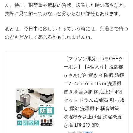
ん。特に、耐荷重や素材の質感、設置した時の高さなど、
実際に見て触ってみないと分からない部分もあります。
あとは、今日中に欲しい！っていう時には、到着まで待つ
のがもどかしく感じるかもしれませんね。
【マラソン限定！5％OFFク
ーポン】【4個入り】洗濯機
かさあげ台 置き台 防振 防振
ゴム 4cm 7cm 10cm 洗濯機
置き場 高さ調整 底上げ 4個
セット ドラム式 縦型 引っ越
し 掃除 洗濯機下 騒音対策
洗濯機かさ上げ台 洗濯機置
き場 1段 2段 3段
created by
Rinker