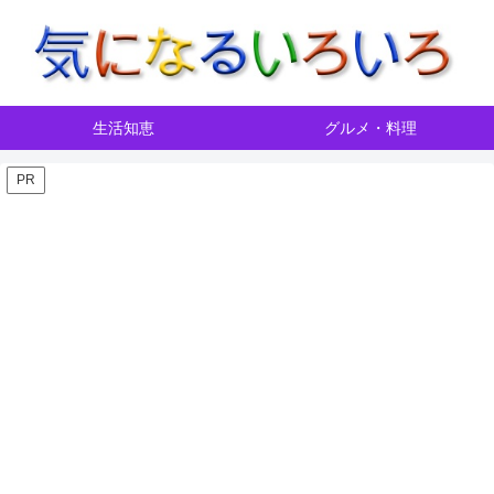
生活知恵
グルメ・料理
PR