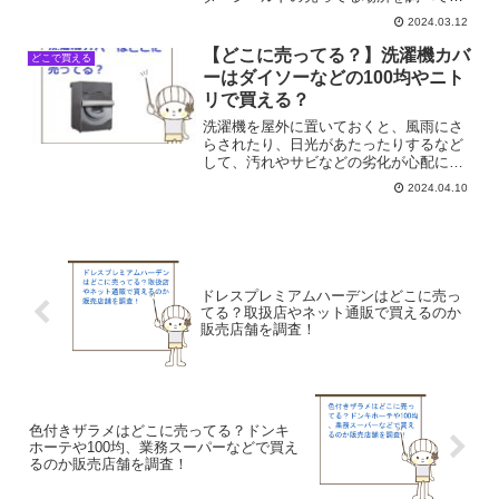
ました。
2024.03.12
【どこに売ってる？】洗濯機カバ
どこで買える
ーはダイソーなどの100均やニト
リで買える？
洗濯機を屋外に置いておくと、風雨にさ
らされたり、日光があたったりするなど
して、汚れやサビなどの劣化が心配にな
りますね。そんなときは洗濯機カバーを
2024.04.10
つけましょう。洗濯機カバーはどこに売
ってる？ダイソーなどの100均やニトリで
買える？そこで今回は...
ドレスプレミアムハーデンはどこに売っ
てる？取扱店やネット通販で買えるのか
販売店舗を調査！
色付きザラメはどこに売ってる？ドンキ
ホーテや100均、業務スーパーなどで買え
るのか販売店舗を調査！