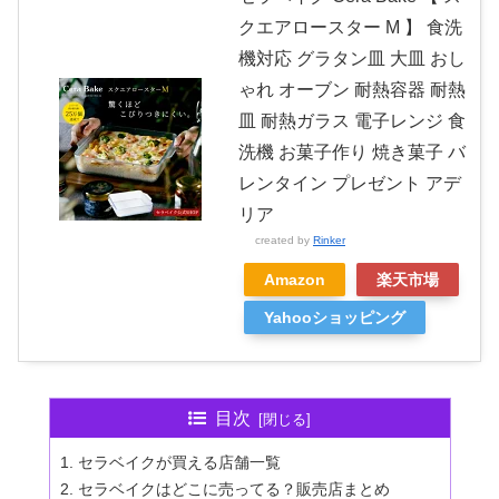
クエアロースター M 】 食洗
機対応 グラタン皿 大皿 おし
ゃれ オーブン 耐熱容器 耐熱
皿 耐熱ガラス 電子レンジ 食
洗機 お菓子作り 焼き菓子 バ
レンタイン プレゼント アデ
リア
created by
Rinker
Amazon
楽天市場
Yahooショッピング
目次
セラベイクが買える店舗一覧
セラベイクはどこに売ってる？販売店まとめ