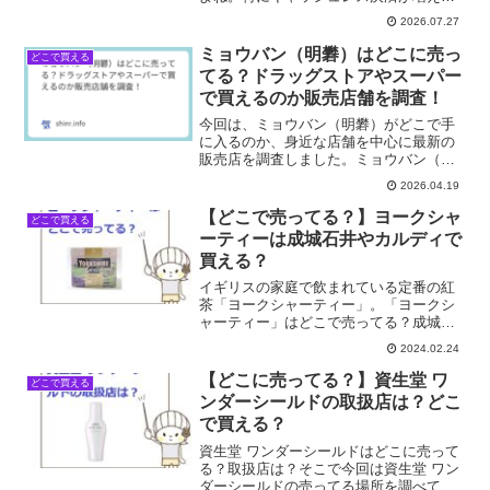
とはいえ、自販機やちょっとした買い物
2026.07.27
で小銭が必要になることって、まだまだ
多いじゃないですか。そんな時、SNSで
ミョウバン（明礬）はどこに売っ
どこで買える
ラバーコインケースを使...
てる？ドラッグストアやスーパー
で買えるのか販売店舗を調査！
今回は、ミョウバン（明礬）がどこで手
に入るのか、身近な店舗を中心に最新の
販売店を調査しました。ミョウバン（明
礬）が買える店舗一覧店舗販売状況ドラ
2026.04.19
ッグストア◎スーパー◎ネット通販◎100
均△ホームセンター△家電量販店△東急
【どこで売ってる？】ヨークシャ
どこで買える
ハンズ・ロフト△ミョ...
ーティーは成城石井やカルディで
買える？
イギリスの家庭で飲まれている定番の紅
茶「ヨークシャーティー」。「ヨークシ
ャーティー」はどこで売ってる？成城石
井やカルディで買える？そこで今回は
2024.02.24
「ヨークシャーティー」の売ってる場所
を調べてみました。
【どこに売ってる？】資生堂 ワ
どこで買える
ンダーシールドの取扱店は？どこ
で買える？
資生堂 ワンダーシールドはどこに売って
る？取扱店は？そこで今回は資生堂 ワン
ダーシールドの売ってる場所を調べてみ