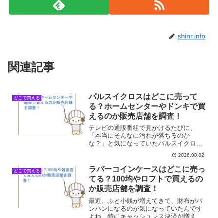
shinr.info
関連記事
パルスイクロスはどこに売って
どこで買える
る？ホームセンターやドンキで買
えるのか販売店舗を調査！
テレビの通販番組で見かけるたびに、
「本当にそんなに汚れが落ちるのか
な？」と気になっていたパルスイクロ
ス。SNSで実際に使っている人の動画を
2026.08.02
見ると、面白いほど汚れが吸着されてい
くので、一度試してみたいという気持ち
ラバーコインケースはどこに売っ
どこで買える
がずっとありました。でも、いざ...
てる？100均やロフトで買えるの
か販売店舗を調査！
最近、ふと小銭が増えてきて、財布がパ
ンパンになるのが気になっていたんです
よね。特にキャッシュレス決済が増えた