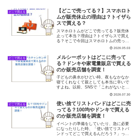
【どこで売ってる？】スマホロト
どこで買える
ムが販売休止の理由は？トイザら
スで買える？
スマホロトムがどこで売ってる？販売休
止って本当？理由は？トイザらスで買え
る？そこで今回はスマホロトムの売って
る場所を調べてみました。
2026.05.03
メルシーポットはどこに売って
どこで買える
る？ドンキや家電量販店で買える
のか販売店舗を調査！
子どもの鼻水がひどい時、夜もなかなか
寝てくれなくて親としても本当に辛いで
すよね。以前、SNSで「これがないと育
児ができない」という口コミを見て気に
2026.07.30
なっていたのがメルシーポットでした。
いざ必要になった時に「どこで買えるん
使い捨てリストバンドはどこに売
どこで買える
だろう？」と慌てて探し...
ってる？100均やドンキで買える
のか販売店舗を調査！
イベントの準備をしていたり、急に必要
になったりした時、「使い捨てリストバ
ンドってどこで買えるんだろう？」って
思ったことありませんか？私も先日、ち