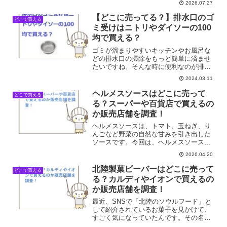
2026.07.27
ょっとしたイベントで使うことになっ
て、どこに売ってるのか気になって探し
【どこに売ってる？】排水口のゴ
どこで買える
回りました。こういうのって...
ミ受けはニトリやダイソーの100
均で買える？
ゴミが溜まりやすいキッチンやお風呂な
どの排水口の掃除をもっと簡単に済ませ
たいですね。そんな時に便利なのが排水
口のゴミ受けです。排水口のゴミ受けは
2024.03.11
どこに売ってる？ニトリやダイソーなど
の100均で買える？そこで今回は排水口の
ヘルメスソースはどこに売って
どこで買える
ゴミ受けの売ってる場...
る？スーパーや百貨店で買えるの
か販売店舗を調査！
ヘルメスソースは、トマト、玉ねぎ、り
んごなど野菜の自然な甘みを引き出した
ソースです。今回は、ヘルメスソースが
どこで手に入るのか、身近な店舗を中心
2026.04.20
に最新の販売店を調査しました。ヘルメ
スソースが買える店舗一覧店舗販売状況
北陸製菓ビーバーはどこに売って
どこで買える
ドラッグストア△（要確認...
る？カルディやイオンで買えるの
か販売店舗を調査！
最近、SNSで「北陸のソウルフード」と
して紹介されているお菓子を見かけて、
すごく気になっていたんです。その名も
「北陸製菓ビーバー」。サクサクの揚げ