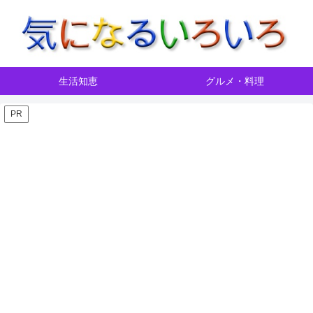
生活知恵
グルメ・料理
PR