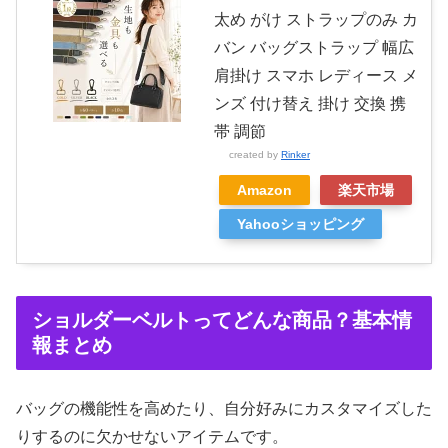
太め がけ ストラップのみ カ
バン バッグストラップ 幅広
肩掛け スマホ レディース メ
ンズ 付け替え 掛け 交換 携
帯 調節
created by
Rinker
Amazon
楽天市場
Yahooショッピング
ショルダーベルトってどんな商品？基本情
報まとめ
バッグの機能性を高めたり、自分好みにカスタマイズした
りするのに欠かせないアイテムです。