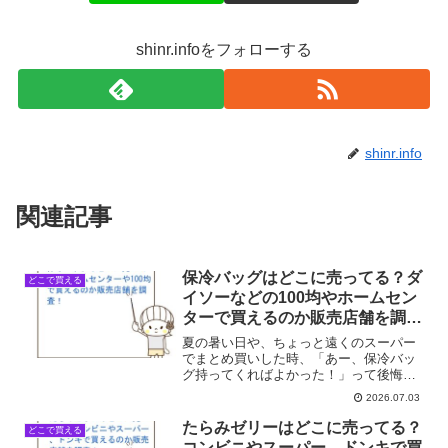
shinr.infoをフォローする
shinr.info
関連記事
保冷バッグはどこに売ってる？ダ
どこで買える
イソーなどの100均やホームセン
ターで買えるのか販売店舗を調
査！
夏の暑い日や、ちょっと遠くのスーパー
でまとめ買いした時、「あー、保冷バッ
グ持ってくればよかった！」って後悔す
ること、私だけじゃないはず。特に冷凍
2026.07.03
食品とか、アイスとか、溶けるのが気に
なって、ついつい買い物をためらっちゃ
たらみゼリーはどこに売ってる？
どこで買える
うこともありますよね。い...
コンビニやスーパー、ドンキで買