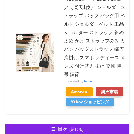
／＼楽天1位／ ショルダース
トラップ バッグ バッグ用 ベ
ルト ショルダーベルト 単品
ショルダー ストラップ 斜め
太め がけ ストラップのみ カ
バン バッグストラップ 幅広
肩掛け スマホ レディース メ
ンズ 付け替え 掛け 交換 携
帯 調節
created by
Rinker
Amazon
楽天市場
Yahooショッピング
目次