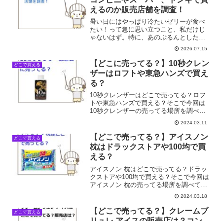
えるのか販売店舗を調査！
暑い日にはやっぱり冷たいゼリーが食べ
たい！って急に思い立つこと、私だけじ
ゃないはず。特に、あのぷるんとした食
感とジューシーなフルーツの組み合わせ
2026.07.15
がたまらない「たらみゼリー」は、冷蔵
庫にストックしておきたくなるんですよ
【どこに売ってる？】10秒クレン
どこで買える
ね。でも、いざ買おうとす...
ザーはロフトや東急ハンズで買え
る？
10秒クレンザーはどこで売ってる？ロフ
トや東急ハンズで買える？そこで今回は
10秒クレンザーの売ってる場所を調べて
みました。
2024.03.11
【どこで売ってる？】アイスノン
どこで買える
枕はドラックストアや100均で買
える？
アイスノン 枕はどこで売ってる？ドラッ
クストアや100均で買える？そこで今回は
アイスノン 枕の売ってる場所を調べてみ
ました。
2024.03.18
【どこで売ってる？】クレームブ
どこで買える
リュレ アイスの販売店は？コン