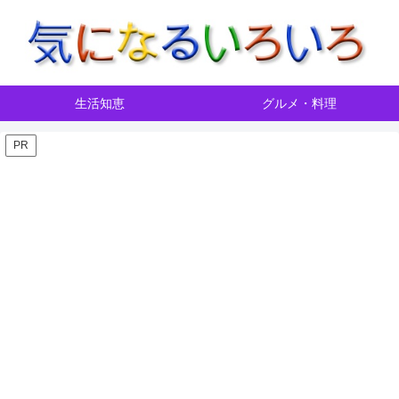
生活知恵
グルメ・料理
PR