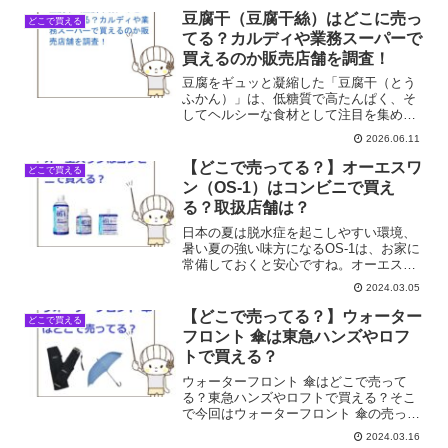
豆腐干（豆腐干絲）はどこに売っ
どこで買える
てる？カルディや業務スーパーで
買えるのか販売店舗を調査！
豆腐をギュッと凝縮した「豆腐干（とう
ふかん）」は、低糖質で高たんぱく、そ
してヘルシーな食材として注目を集めて
いますね。麺状にカットされた「豆腐干
2026.06.11
絲（とうふかんす）」は、パスタやラー
メンの代わりにもなり、その独特の食感
【どこで売ってる？】オーエスワ
どこで買える
とアレンジの幅広さから、...
ン（OS-1）はコンビニで買え
る？取扱店舗は？
日本の夏は脱水症を起こしやすい環境、
暑い夏の強い味方になるOS-1は、お家に
常備しておくと安心ですね。オーエスワ
ン（OS-1）はどこで売ってる？コンビニ
2024.03.05
で買える？そこで今回はオーエスワンの
売ってる場所を調べてみました。
【どこで売ってる？】ウォーター
どこで買える
フロント 傘は東急ハンズやロフ
トで買える？
ウォーターフロント 傘はどこで売って
る？東急ハンズやロフトで買える？そこ
で今回はウォーターフロント 傘の売って
る場所を調べてみました。
2024.03.16