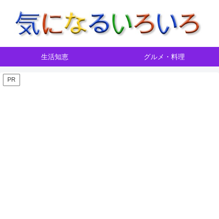
生活知恵
グルメ・料理
PR