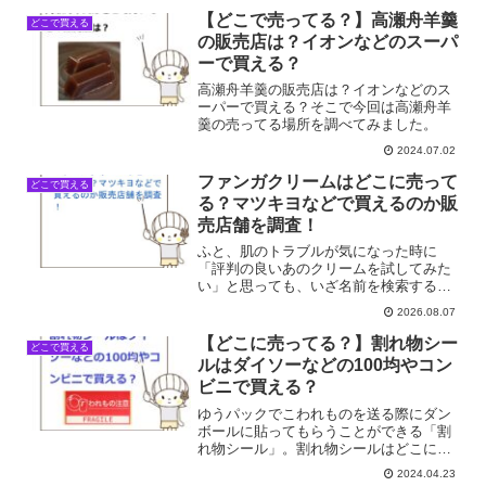
【どこで売ってる？】高瀬舟羊羹
どこで買える
の販売店は？イオンなどのスーパ
ーで買える？
高瀬舟羊羹の販売店は？イオンなどのス
ーパーで買える？そこで今回は高瀬舟羊
羹の売ってる場所を調べてみました。
2024.07.02
ファンガクリームはどこに売って
どこで買える
る？マツキヨなどで買えるのか販
売店舗を調査！
ふと、肌のトラブルが気になった時に
「評判の良いあのクリームを試してみた
い」と思っても、いざ名前を検索すると
「どこで売っているのか分からない」と
2026.08.07
悩むことってありますよね。普段よく使
うドラッグストアにならありそうだな、
【どこに売ってる？】割れ物シー
どこで買える
と気軽に考えてお店を覗いて...
ルはダイソーなどの100均やコン
ビニで買える？
ゆうパックでこわれものを送る際にダン
ボールに貼ってもらうことができる「割
れ物シール」。割れ物シールはどこに売
ってる？ダイソーなどの100均やコンビニ
2024.04.23
で買える？そこで今回は割れ物シールの