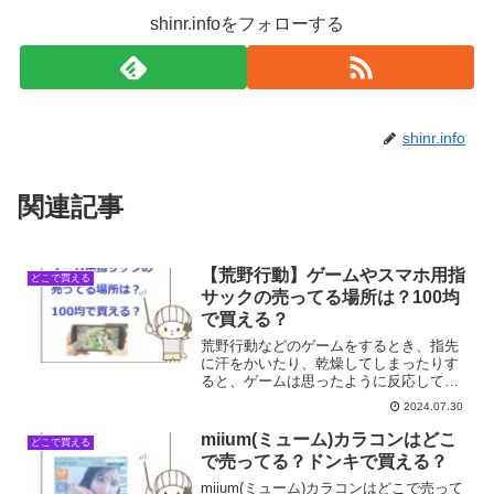
shinr.infoをフォローする
shinr.info
関連記事
【荒野行動】ゲームやスマホ用指
どこで買える
サックの売ってる場所は？100均
で買える？
荒野行動などのゲームをするとき、指先
に汗をかいたり、乾燥してしまったりす
ると、ゲームは思ったように反応してく
れませんね、ゲーム用指サックを装着す
2024.07.30
れば、操作がよりスムーズになります。
ゲームやスマホ用指サックの売ってる場
miium(ミューム)カラコンはどこ
どこで買える
所は？100均で買える？...
で売ってる？ドンキで買える？
miium(ミューム)カラコンはどこで売って