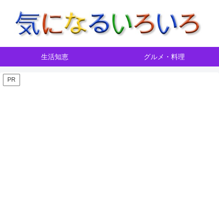
生活知恵
グルメ・料理
PR