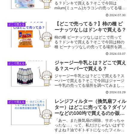
る？ドンキで買える？そこで今回は
miium(ミューム)カラコンの売ってる場所
を調べてみました。
2024.07.30
【どこで売ってる？】柿の種 ピ
どこで買える
ーナッツなしはドンキで買える？
柿の種 ピーナッツなしはどこで売って
る？ドンキで買える？そこで今回は柿の
種 ピーナッツなしの売ってる場所を調べ
てみました。
2024.03.07
ジャージー牛乳とは？どこで買え
どこで買える
る？スーパーで買える？
ジャージー牛乳とは？どこで買える？ス
ーパーで買える？そこで今回はジャージ
ー牛乳の売ってる場所を調べてみまし
た。
2024.03.29
レンジフィルター（換気扇フィル
どこで買える
ター）はどこに売ってる？ダイソ
ーなどの100均で買えるのか販売
店舗を調査！
「あー、また換気扇の掃除、サボっちゃ
ったな…」って、私だけじゃないはずで
すよね？油でギトギトになったフィルタ