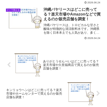
ーを見るたびに、ため息が出ちゃいま
2026.06.24
す。でも、レンジフィルターをちゃんと
貼っておけば、あの嫌なベタつきがかな
沖縄バヤリースはどこに売って
どこで買える
り軽減されるって聞いて、私...
る？楽天市場やAmazonなどで買
えるのか販売店舗を調査！
沖縄バヤリースは、トロピカルな甘さと
酸味が特徴的な清涼飲料水です。沖縄県
を除く日本本土でも人気があり、多くの
人が購入しています。では、沖縄バヤリ
2026.04.24
ースはどこで手に入るのでしょうか。身
近な店舗を中心に最新の販売店を調査し
ました。沖縄バヤリースが...
ありがとうせんべいはどこに売ってる？
楽天市場や久世福商店で買えるのか販売
店舗を調査！
キンリョウヘンはどこに売ってる？楽天
市場やホームセンターで買えるのか販売
店舗を調査！