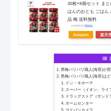
30枚×6個セット まと
はんのおとも ごはん 
品 梅 送料無料
created by
Rinker
Amazon
楽天
男梅バリバリ職人(海苔)が
男梅バリバリ職人(海苔)は
ドン・キホーテ
スーパー（イオン、ライ
ドラッグストア（サンド
ホームセンター
ヨドバシカメラ