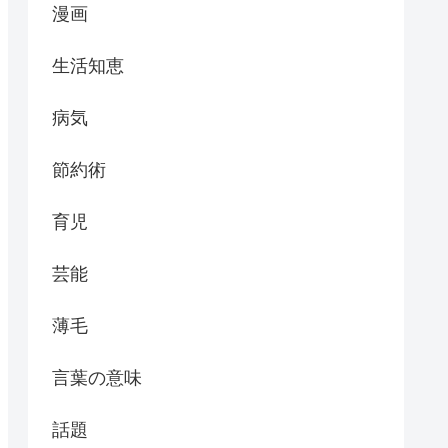
漫画
生活知恵
病気
節約術
育児
芸能
薄毛
言葉の意味
話題