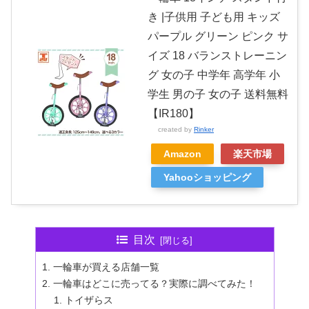
き |子供用 子ども用 キッズ
パープル グリーン ピンク サ
イズ 18 バランストレーニン
グ 女の子 中学年 高学年 小
学生 男の子 女の子 送料無料
【IR180】
created by
Rinker
Amazon
楽天市場
Yahooショッピング
目次
一輪車が買える店舗一覧
一輪車はどこに売ってる？実際に調べてみた！
トイザらス