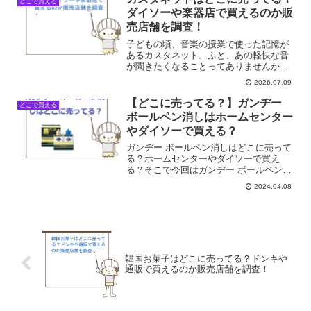
どこで買える
ました。普段使いのココ...
ダイソーや楽器店で買えるのか販
売店舗を調査！
子どもの頃、音楽の授業で使った記憶が
あるカスタネット。ふと、あの軽快な音
が聞きたくなることってありませんか？
私は最近、ちょっとしたリズム遊びがし
2026.07.09
たくなって、仕事帰りにカスタネットを
探してみたんです。でも、いざ買おうと
【どこに売ってる？】ガンヂー
どこで買える
思うと「あれ、そういえば...
ボールペン消しはホームセンター
やダイソーで買える？
ガンヂー ボールペン消しはどこに売って
る？ホームセンターやダイソーで買え
る？そこで今回はガンヂー ボールペン消
しの売ってる場所を調べてみました。
2024.04.08
韓国お菓子はどこに売ってる？ドンキや
通販で買えるのか販売店舗を調査！