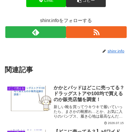
LINE
コピー
shinr.infoをフォローする
shinr.info
関連記事
かかとパッドはどこに売ってる？
どこで買える
ドラッグストアや100均で買える
のか販売店舗を調査！
新しい靴を買ってウキウキで履いていっ
たら、まさかの靴擦れ…とか、お気に入
りのパンプス、履き心地は最高なんだけ
ど、どうしてもかかとがパカパカしちゃ
2026.07.15
うんだよね、なんて経験ありませんか？
こんな時、「あ、かかとパッドがあれ
【どこに売ってる？】a4ワイド