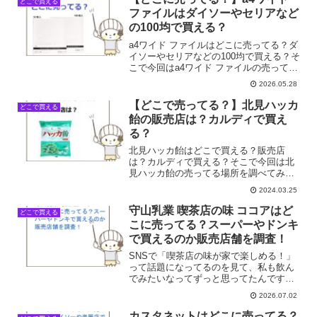
どこで買える
ば！」って思うのに、いざ買...
ファイルはダイソーやセリアなど
の100均で買える？
a4ワイド ファイルはどこに売ってる？ダ
イソーやセリアなどの100均で買える？そ
こで今回はa4ワイド ファイルの売ってる
場所を調べてみました。
2026.05.28
【どこで売ってる？】北見ハッカ
どこで買える
飴の販売店は？カルディで買え
る？
北見ハッカ飴はどこで買える？販売店
は？カルディで買える？そこで今回は北
見ハッカ飴の売ってる場所を調べてみま
した。
2024.03.25
守山乳業 喫茶店の味 ココアはど
どこで買える
こに売ってる？スーパーやドンキ
で買えるのか販売店舗を調査！
SNSで「喫茶店の味が家で楽しめる！」
って話題になってるのを見て、私も飲ん
でみたいなってずっと思ってたんです。
でも、いざ買おうと思ったら、いつも行
2026.07.02
くスーパーで見かけなくて、どこに売っ
てるんだろう？ってちょっと困っちゃい
カスタネットはどこに売ってる？