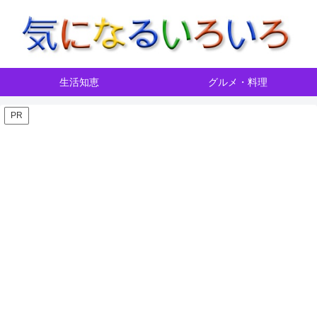
生活知恵
グルメ・料理
PR