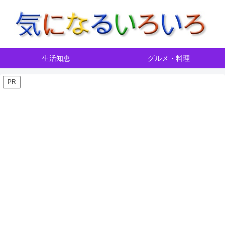
生活知恵
グルメ・料理
PR