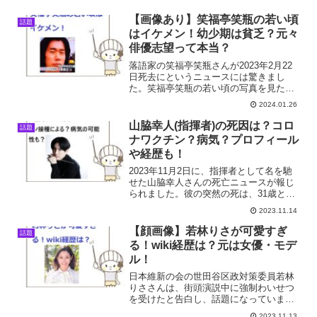
【画像あり】笑福亭笑瓶の若い頃
話題
はイケメン！幼少期は貧乏？元々
俳優志望って本当？
落語家の笑福亭笑瓶さんが2023年2月22
日死去にというニュースには驚きまし
た。笑福亭笑瓶の若い頃の写真を見た
い、元々俳優志望って本当？そこで今回
2024.01.26
は笑福亭笑瓶さんについてまとめまし
た。笑福亭笑瓶のプロフィール 名前：笑
山脇幸人(指揮者)の死因は？コロ
話題
福亭笑瓶（ショウフクテ...
ナワクチン？病気？プロフィール
や経歴も！
2023年11月2日に、指揮者として名を馳
せた山脇幸人さんの死亡ニュースが報じ
られました。彼の突然の死は、31歳とい
う若さであったことから、多くの人々に
2023.11.14
大きな衝撃を与えました。山脇幸人の死
因は？コロナワクチン接種によるって本
【顔画像】若林りさが可愛すぎ
話題
当？病気の可能性...
る！wiki経歴は？元は女優・モデ
ル！
日本維新の会の世田谷区政対策委員若林
りささんは、街頭演説中に強制わいせつ
を受けたと告白し、話題になっています
ね。昨日の街頭演説中、強制わいせつを
2023.11.13