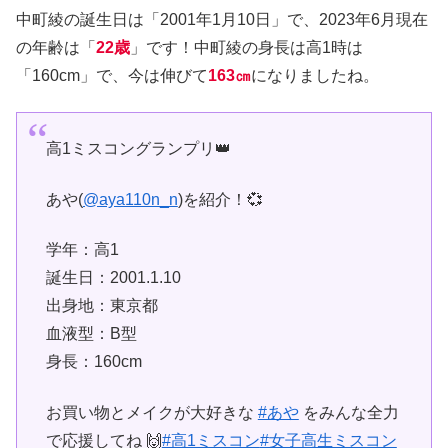
中町綾の誕生日は「2001年1月10日」で、2023年6月現在
の年齢は「
22歳
」です！中町綾の身長は高1時は
「160cm」で、今は伸びて
163㎝
になりましたね。
高1ミスコングランプリ👑
あや(
@aya110n_n
)を紹介！💞
学年：高1
誕生日：2001.1.10
出身地：東京都
血液型：B型
身長：160cm
お買い物とメイクが大好きな
#あや
をみんな全力
で応援してね 🙌
#高1ミスコン
#女子高生ミスコン