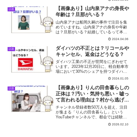
受けました。知らない男性から写真を撮
ろうと近づかれ、急に抱き寄せられて無
【画像あり】山内泉アナの身長や
話題
理やりキスを…目撃者も多...
年齢は？旦那がいる？
山内泉アナは船岡久嗣の事件で注目を集
めていますね。山内泉アナの身長や年齢
は？旦那がいる？結婚しているって本
当？そこで今回は山内泉アナはについ
2024.04.06
て、調査しました。
ダイハツの不正とは？リコールや
話題
キャンセル、返金はどうなる？
ダイハツ工業の不正が世間をにぎわせて
います。2023年12月20日に、軽自動車市
場において30%のシェアを持つダイハツ
が、車の安全性に重大な影響を及ぼすデ
2024.01.05
ータの改ざんを含む不正行為を行ってい
たことが判明しました。この問題は、す
【画像あり】りんの田舎暮らしの
話題
でにダイハツ車...
正体は？汚い・気持ち悪い・嘘っ
て言われる理由は？村から逃げ出
した真相も！
チャンネル登録者数50万人を超え、注目
が集まる「りんの田舎暮らし」という
YouTubeチャンネルで、都会では経験で
きない田舎暮らしを配信しているりんさ
2026.02.10
ん。とても可愛い方で、「さんま御殿」
などメディアへの露出も増えてきていま
す。 「りんの田舎...