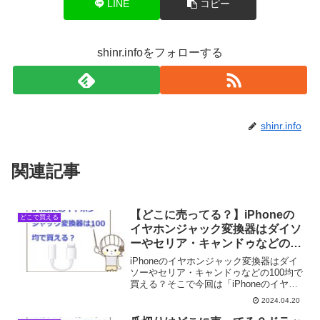
LINE
コピー
shinr.infoをフォローする
shinr.info
関連記事
【どこに売ってる？】iPhoneの
どこで買える
イヤホンジャック変換器はダイソ
ーやセリア・キャンドゥなどの
100均で買える？
iPhoneのイヤホンジャック変換器はダイ
ソーやセリア・キャンドゥなどの100均で
買える？そこで今回は「iPhoneのイヤホ
ンジャック変換器」の売ってる場所を調
2024.04.20
べてみました。