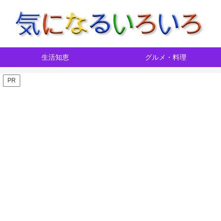
生活知恵
グルメ・料理
PR