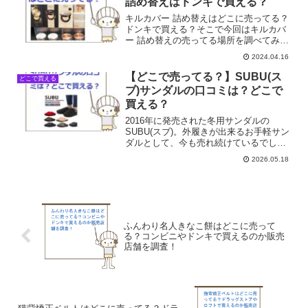
詰め替えはドンキで買える？
キルカバー 詰め替えはどこに売ってる？
ドンキで買える？そこで今回はキルカバ
ー 詰め替えの売ってる場所を調べてみま
した。
2024.04.16
【どこで売ってる？】SUBU(ス
どこで買える
ブ)サンダルの口コミは？どこで
買える？
2016年に発売された冬用サンダルの
SUBU(スブ)。外履きが出来るお手軽サン
ダルとして、今も売れ続けているでしょ
う。SUBUサンダルはどこで売ってる？
2026.05.18
口コミは？そこで今回はSUBUサンダル
の売ってる場所や口コミを調べてみまし
た。
ふんわり名人きなこ餅はどこに売って
る？コンビニやドンキで買えるのか販売
店舗を調査！