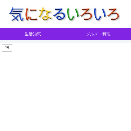
生活知恵
グルメ・料理
PR