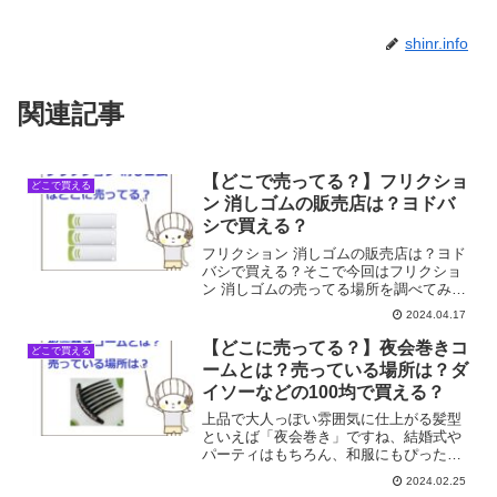
shinr.info
関連記事
【どこで売ってる？】フリクショ
どこで買える
ン 消しゴムの販売店は？ヨドバ
シで買える？
フリクション 消しゴムの販売店は？ヨド
バシで買える？そこで今回はフリクショ
ン 消しゴムの売ってる場所を調べてみま
した。
2024.04.17
【どこに売ってる？】夜会巻きコ
どこで買える
ームとは？売っている場所は？ダ
イソーなどの100均で買える？
上品で大人っぽい雰囲気に仕上がる髪型
といえば「夜会巻き」ですね、結婚式や
パーティはもちろん、和服にもぴったり
のアップヘアアレンジです。実は夜会巻
2024.02.25
きコームを使えば、髪をねじり上げて、