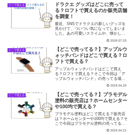
留めるだけでできます。とても簡単で
ドラクエ グッズはどこに売って
どこで買える
す。夜会巻きコームの売って...
る？ロフトで買えるのか販売店舗
を調査！
最近、SNSでドラクエの新しいグッズを
見かけて、ついつい気になってしまいま
した。あの可愛いスライムや、懐かしい
モンスターたちがデザインされたアイテ
2026.07.25
ムって、見ているだけでも癒されますよ
ね。仕事帰りにふらっとお店に立ち寄っ
【どこで売ってる？】アップルウ
どこで買える
て探してみたものの、な...
ォッチバンドはどこで買える？ロ
フトで買える？
アップルウォッチバンドはどこで買え
る？ロフトで買える？そこで今回は「ア
ップルウォッチバンド」の売ってる場所
を調べてみました。
2024.04.20
【どこで売ってる？】プラモデル
どこで買える
塗料の販売店は？ホームセンター
や100均で買える？
プラモデル塗料はどこで買える？販売店
は？ホームセンターや100均で買える？そ
こで今回はプラモデル塗料の売ってる場
所を調べてみました。
2024.04.21