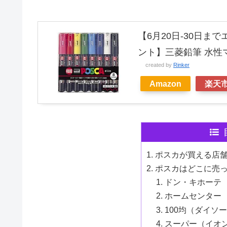
【6月20日-30日ま
ント】三菱鉛筆 水性マ
created by
Rinker
Amazon
楽天
ポスカが買える店
ポスカはどこに売
ドン・キホーテ
ホームセンター
100均（ダイソ
スーパー（イオ