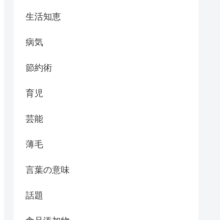
生活知恵
病気
節約術
育児
芸能
薄毛
言葉の意味
話題