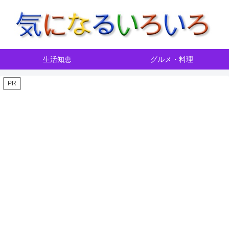
生活知恵
グルメ・料理
PR