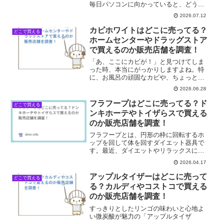
毎日パソコンに向かっていると、どうし
ても首や肩に負担がかかっちゃいますよ
2026.07.12
ね。そんな時、テレビCMやSNSで磁気ネ
ックレスを見かけると、「これ、効くの
カビホワイトはどこに売ってる？
どこで買える
かな？」って気になっ...
ホームセンターやドラッグストア
で買えるのか販売店舗を調査！
「あ、ここにカビが！」と見つけてしま
った時、本当にがっかりしますよね。特
に、お風呂の頑固なカビや、ちょっと油
断していたら壁の隅に発生していたりす
2026.06.28
ると、すぐにでもどうにかしたい気持ち
でいっぱいになります。私も先日、SNS
フラフープはどこに売ってる？ド
どこで買える
で「すごく効く！」と評...
ンキホーテやトイザらスで買える
のか販売店舗を調査！
フラフープとは、円形の枠に回転するホ
ップを回して体を回すダイエット器具で
す。最近、ダイエットやリラックスに使
える商品として人気になっています。で
2026.04.17
は、フラフープはどこで手に入るのか、
身近な店舗を中心に最新の販売店を調査
アップルタイザーはどこに売って
どこで買える
しました。フラフープが買...
る？カルディやコストコで買える
のか販売店舗を調査！
すっきりとしたリンゴの味わいと心地よ
い微炭酸が魅力の「アップルタイザ