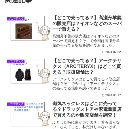
【どこで売ってる？】高瀬舟羊羹
どこで買える
の販売店は？イオンなどのスーパ
ーで買える？
高瀬舟羊羹の販売店は？イオンなどのス
ーパーで買える？そこで今回は高瀬舟羊
羹の売ってる場所を調べてみました。
2024.07.02
【どこで売ってる？】アークテリ
どこで買える
クス（ARC’TERYX）はどこで買
える？取扱店舗は？
アークテリクスはどこで買える？取扱店
舗は？そこで今回は「アークテリクス」
の売ってる場所を調べてみました。
2024.03.17
磁気ネックレスはどこに売って
どこで買える
る？ドラッグストアや家電量販店
で買えるのか販売店舗を調査！
ふとした時に肩がガチガチ、首も回らな
い…なんてこと、私だけじゃないはず。