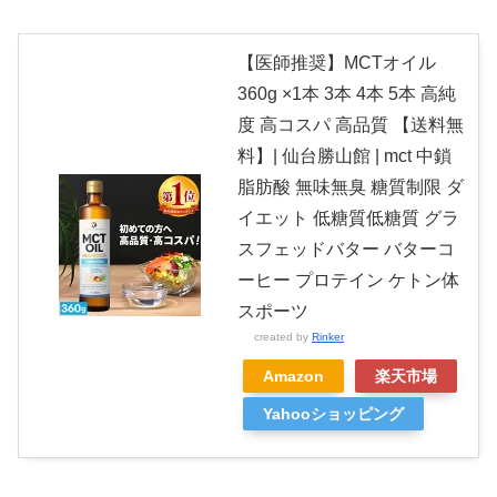
【医師推奨】MCTオイル
360g ×1本 3本 4本 5本 高純
度 高コスパ 高品質 【送料無
料】| 仙台勝山館 | mct 中鎖
脂肪酸 無味無臭 糖質制限 ダ
イエット 低糖質低糖質 グラ
スフェッドバター バターコ
ーヒー プロテイン ケトン体
スポーツ
created by
Rinker
Amazon
楽天市場
Yahooショッピング