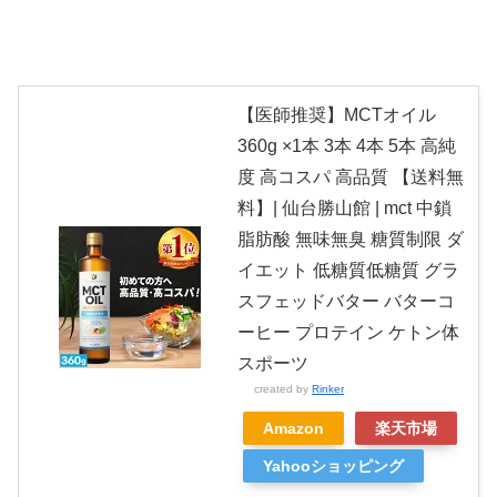
【医師推奨】MCTオイル
360g ×1本 3本 4本 5本 高純
度 高コスパ 高品質 【送料無
料】| 仙台勝山館 | mct 中鎖
脂肪酸 無味無臭 糖質制限 ダ
イエット 低糖質低糖質 グラ
スフェッドバター バターコ
ーヒー プロテイン ケトン体
スポーツ
created by
Rinker
Amazon
楽天市場
Yahooショッピング