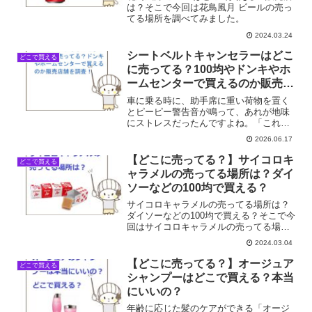
は？そこで今回は花鳥風月 ビールの売っ
てる場所を調べてみました。
2024.03.24
シートベルトキャンセラーはどこ
どこで買える
に売ってる？100均やドンキやホ
ームセンターで買えるのか販売店
舗を調査！
車に乗る時に、助手席に重い荷物を置く
とピーピー警告音が鳴って、あれが地味
にストレスだったんですよね。「これが
あれば、あのプチストレスから解放され
2026.06.17
るかも！」って思って、仕事帰りにサッ
と探してみようと思ったんですが、いざ
【どこに売ってる？】サイコロキ
どこで買える
買おうとすると「あれ？ど...
ャラメルの売ってる場所は？ダイ
ソーなどの100均で買える？
サイコロキャラメルの売ってる場所は？
ダイソーなどの100均で買える？そこで今
回はサイコロキャラメルの売ってる場所
を調べてみました。
2024.03.04
【どこに売ってる？】オージュア
どこで買える
シャンプーはどこで買える？本当
にいいの？
年齢に応じた髪のケアができる「オージ