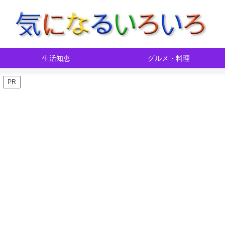
生活知恵
グルメ・料理
PR