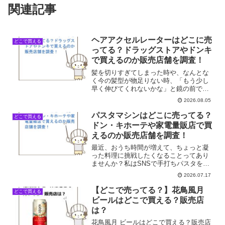
関連記事
ヘアアクセルレーターはどこに売
どこで買える
ってる？ドラッグストアやドンキ
で買えるのか販売店舗を調査！
髪を切りすぎてしまった時や、なんとな
く今の髪型が物足りない時、「もう少し
早く伸びてくれないかな」と鏡の前でた
め息をつくことってありますよね。SNS
2026.08.05
で評判を聞いて気になっていたヘアアク
セルレーターですが、いざ買おうと意気
パスタマシンはどこに売ってる？
どこで買える
込んで買い物に出かけて...
ドン・キホーテや家電量販店で買
えるのか販売店舗を調査！
最近、おうち時間が増えて、ちょっと凝
った料理に挑戦したくなることってあり
ませんか？私はSNSで手打ちパスタを作
っている人を見て、無性にパスタマシン
2026.07.17
が欲しくなってしまったんです。でも、
いざ買おうと思ったら、どこで手に入る
【どこで売ってる？】花鳥風月
どこで買える
のか、いまいちピンとこ...
ビールはどこで買える？販売店
は？
花鳥風月 ビールはどこで買える？販売店