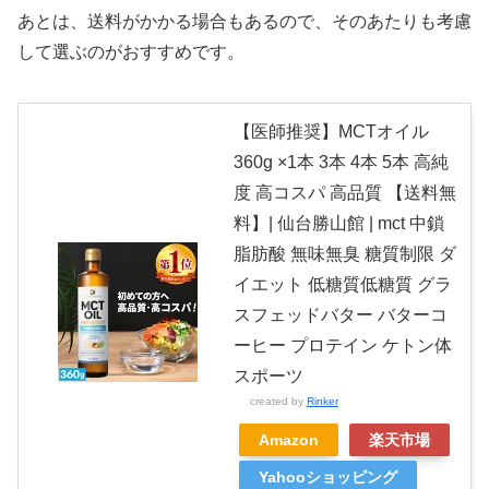
あとは、送料がかかる場合もあるので、そのあたりも考慮
して選ぶのがおすすめです。
【医師推奨】MCTオイル
360g ×1本 3本 4本 5本 高純
度 高コスパ 高品質 【送料無
料】| 仙台勝山館 | mct 中鎖
脂肪酸 無味無臭 糖質制限 ダ
イエット 低糖質低糖質 グラ
スフェッドバター バターコ
ーヒー プロテイン ケトン体
スポーツ
created by
Rinker
Amazon
楽天市場
Yahooショッピング