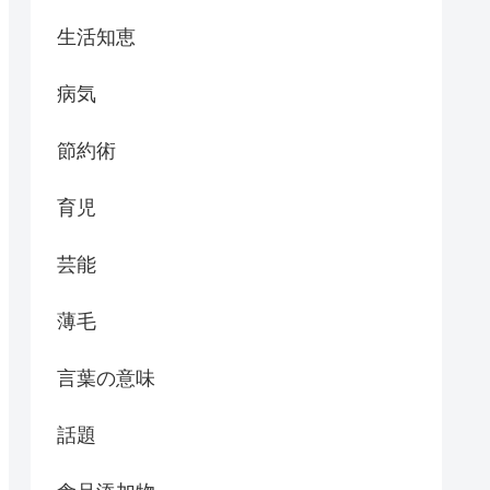
生活知恵
病気
節約術
育児
芸能
薄毛
言葉の意味
話題