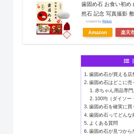
歯固め石 お食い初め 
然石 記念 写真撮影 
created by
Rinker
Amazon
楽天
歯固め石が買える店
歯固め石はどこに売
赤ちゃん用品専門
100均（ダイソ
歯固め石を確実に買
歯固め石ってどんな
よくある質問
歯固め石が見つから